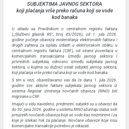
SUBJEKTIMA JAVNOG SEKTORA
koji plaćanja vrše preko računa koji se vode
kod banaka
U skladu sa Pravilnikom o centralnom registru faktura
(,,Službeni glasnik RS“, broj 45/2026), od 1. jula 2026.
godine počinje obaveza evidentiranja elektronskih faktura i
drugih zahteva za isplatu izdatih u elektronskom obliku, u
centralnom registru faktura (CRF), od strane poverilaca u
komercijalnim transakcijama između javnog sektora i
privrednih subjekata, odnosno između subjekata javnog
sektora, u kojima su dužnici ostali subjekti javnog sektora,
koji plaćanja vrše preko računa koji se vode kod banaka.
S tim u vezi, obaveštavamo vas da će dana 1. jula 2026.
godine sve aktivne fakture subjekata javnog sektora iz
sistema Registar izmirenja novčanih obaveza (RINO) biti
migrirane u CRF.
Imajući u vidu navedeno, predmetni subjekti su u obavezi da
do 30. juna 2026. godine u sistemu RINO ažuriraju status svih
preuzetih novčanih obaveza koje se vode kao neizmirene i za
koje je istekao rok za plaćanje. Novčane obaveze koje nisu
komercijalne transakcije potrebno je otkazati.