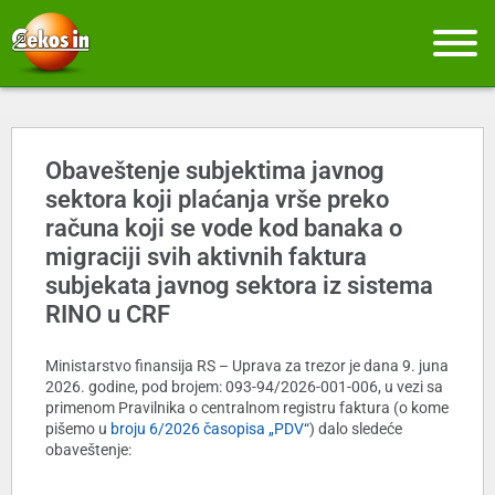
Obaveštenje subjektima javnog
sektora koji plaćanja vrše preko
računa koji se vode kod banaka o
migraciji svih aktivnih faktura
subjekata javnog sektora iz sistema
RINO u CRF
Ministarstvo finansija RS – Uprava za trezor je dana 9. juna
2026. godine, pod brojem: 093-94/2026-001-006, u vezi sa
primenom Pravilnika o centralnom registru faktura (o kome
pišemo u
broju 6/2026 časopisa „PDV“
) dalo sledeće
obaveštenje: