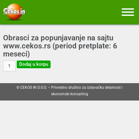
Obrasci za popunjavanje na sajtu
www.cekos.rs (period pretplate: 6
meseci)
Dodaj u korpu
© CEKOS IN D.O.O. – Privredno društvo za izdavačku delatnost i
ekonomski konsalting