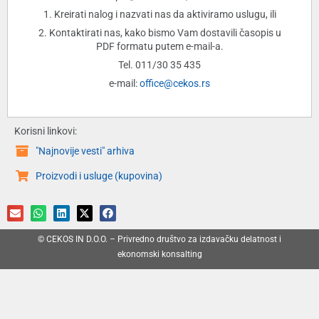
1. Kreirati nalog i nazvati nas da aktiviramo uslugu, ili
2. Kontaktirati nas, kako bismo Vam dostavili časopis u
PDF formatu putem e-mail-a.
Tel. 011/30 35 435
e-mail:
office@cekos.rs
Korisni linkovi:
"Najnovije vesti" arhiva
Proizvodi i usluge (kupovina)
© CEKOS IN D.O.O. – Privredno društvo za izdavačku delatnost i
ekonomski konsalting