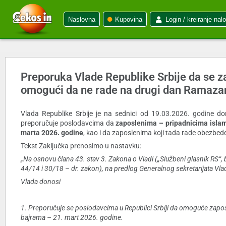
Naslovna
Kupovina
Login / kreiranje nal
Preporuka Vlade Republike Srbije da se 
omogući da ne rade na drugi dan Ramaza
Vlada Republike Srbije je na sednici od 19.03.2026. godine d
preporučuje poslodavcima da
zaposlenima – pripadnicima isla
marta 2026. godine
, kao i da zaposlenima koji tada rade obezbed
Tekst Zaključka prenosimo u nastavku:
„Na osnovu člana 43. stav 3. Zakona o Vladi („Službeni glasnik RS“
44/14 i 30/18 – dr. zakon), na predlog Generalnog sekretarijata Vla
Vlada donosi
1. Preporučuje se poslodavcima u Republici Srbiji da omoguće zapo
bajrama – 21. mart 2026. godine.