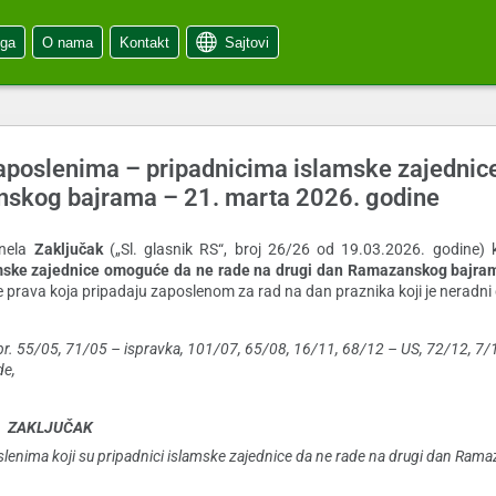
oga
O nama
Kontakt
Sajtovi
zaposlenima – pripadnicima islamske zajednic
nskog bajrama – 21. marta 2026. godine
onela
Zaključak
(„Sl. glasnik RS“, broj 26/26 od 19.03.2026. godine) 
mske zajednice omoguće da ne rade na drugi dan Ramazanskog bajra
e prava koja pripadaju zaposlenom za rad na dan praznika koji je neradni
, br. 55/05, 71/05 – ispravka, 101/07, 65/08, 16/11, 68/12 – US, 72/12, 7/
de,
ZAKLJUČAK
slenima koji su pripadnici islamske zajednice da ne rade na drugi dan Ram