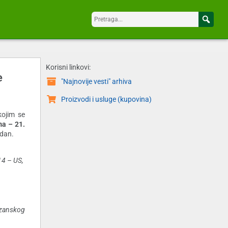
Korisni linkovi:
e
"Najnovije vesti" arhiva
Proizvodi i usluge (kupovina)
kojim se
ma – 21.
 dan.
14 – US,
azanskog