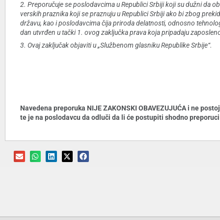
2. Preporučuje se poslodavcima u Republici Srbiji koji su dužni da 
verskih praznika koji se praznuju u Republici Srbiji ako bi zbog prek
državu, kao i poslodavcima čija priroda delatnosti, odnosno tehnol
dan utvrđen u tački 1. ovog zaključka prava koja pripadaju zaposleno
3. Ovaj zaključak objaviti u „Službenom glasniku Republike Srbije“.
Navedena preporuka NIJE ZAKONSKI OBAVEZUJUĆA i ne postoje ni
te je na poslodavcu da odluči da li će postupiti shodno preporuci 