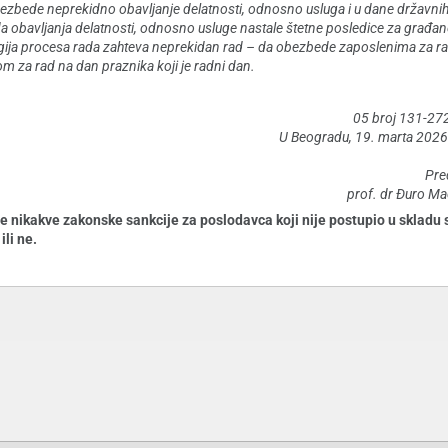
obezbede neprekidno obavljanje delatnosti, odnosno usluga i u dane državnih
ida obavljanja delatnosti, odnosno usluge nastale štetne posledice za građan
ogija procesa rada zahteva neprekidan rad – da obezbede zaposlenima za r
m za rad na dan praznika koji je radni dan.
05 broj 131-2
U Beogradu, 19. marta 2026
Pre
prof. dr Đuro Macu
kakve zakonske sankcije za poslodavca koji nije postupio u skladu 
ili ne.