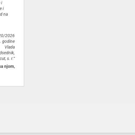
 i
e i
ad na
720/2026
. godine
Vlada
dsednik,
t, s. r.“
sa njom,