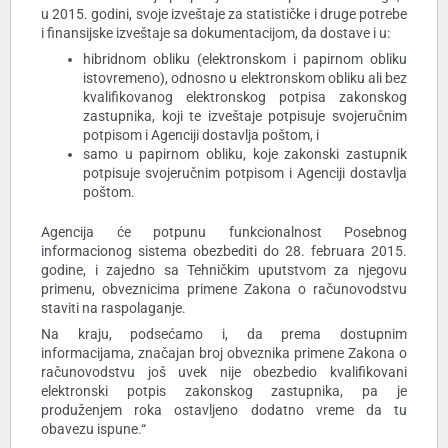
u 2015. godini, svoje izveštaje za statističke i druge potrebe
i finansijske izveštaje sa dokumentacijom, da dostave i u:
hibridnom obliku (elektronskom i papirnom obliku
istovremeno), odnosno u elektronskom obliku ali bez
kvalifikovanog elektronskog potpisa zakonskog
zastupnika, koji te izveštaje potpisuje svojeručnim
potpisom i Agenciji dostavlja poštom, i
samo u papirnom obliku, koje zakonski zastupnik
potpisuje svojeručnim potpisom i Agenciji dostavlja
poštom.
Agencija će potpunu funkcionalnost Posebnog
informacionog sistema obezbediti do 28. februara 2015.
godine, i zajedno sa Tehničkim uputstvom za njegovu
primenu, obveznicima primene Zakona o računovodstvu
staviti na raspolaganje.
Na kraju, podsećamo i, da prema dostupnim
informacijama, značajan broj obveznika primene Zakona o
računovodstvu još uvek nije obezbedio kvalifikovani
elektronski potpis zakonskog zastupnika, pa je
produženjem roka ostavljeno dodatno vreme da tu
obavezu ispune.“