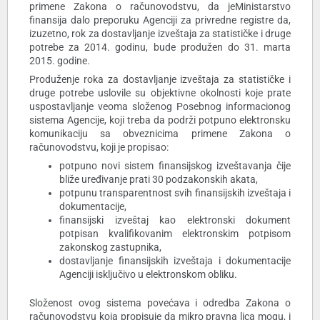
primene Zakona o računovodstvu, da jeMinistarstvo
finansija dalo preporuku Agenciji za privredne registre da,
izuzetno, rok za dostavljanje izveštaja za statističke i druge
potrebe za 2014. godinu, bude produžen do 31. marta
2015. godine.
Produženje roka za dostavljanje izveštaja za statističke i
druge potrebe uslovile su objektivne okolnosti koje prate
uspostavljanje veoma složenog Posebnog informacionog
sistema Agencije, koji treba da podrži potpuno elektronsku
komunikaciju sa obveznicima primene Zakona o
računovodstvu, koji je propisao:
potpuno novi sistem finansijskog izveštavanja čije
bliže uređivanje prati 30 podzakonskih akata,
potpunu transparentnost svih finansijskih izveštaja i
dokumentacije,
finansijski izveštaj kao elektronski dokument
potpisan kvalifikovanim elektronskim potpisom
zakonskog zastupnika,
dostavljanje finansijskih izveštaja i dokumentacije
Agenciji isključivo u elektronskom obliku.
Složenost ovog sistema povećava i odredba Zakona o
računovodstvu koja propisuje da mikro pravna lica mogu, i