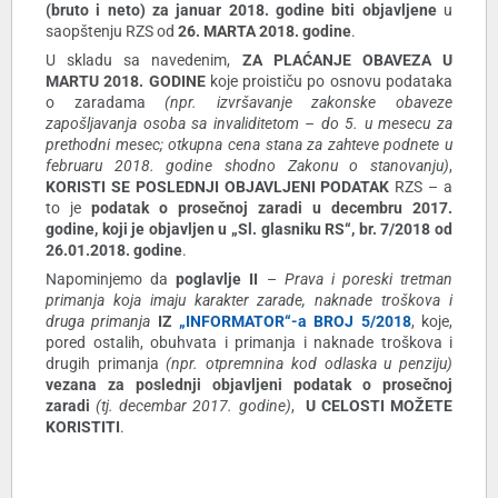
(bruto i neto) za januar 2018. godine biti objavljene
u
saopštenju RZS od
26. MARTA 2018. godine
.
U skladu sa navedenim,
ZA PLAĆANJE OBAVEZA U
MARTU 2018. GODINE
koje proističu po osnovu podataka
o zaradama
(npr. izvršavanje zakonske obaveze
zapošljavanja osoba sa invaliditetom – do 5. u mesecu za
prethodni mesec; otkupna cena stana za zahteve podnete u
februaru 2018. godine shodno Zakonu o stanovanju)
,
KORISTI SE POSLEDNJI OBJAVLJENI PODATAK
RZS – a
to je
podatak o prosečnoj zaradi u decembru 2017.
godine, koji je objavljen u „Sl. glasniku RS“, br. 7/2018 od
26.01.2018. godine
.
Napominjemo da
poglavlje II
–
Prava i poreski tretman
primanja koja imaju karakter zarade, naknade troškova i
druga primanja
IZ
„INFORMATOR“-a BROJ 5/2018
, koje,
pored ostalih, obuhvata i primanja i naknade troškova i
drugih primanja
(npr. otpremnina kod odlaska u penziju)
vezana za poslednji objavljeni podatak o prosečnoj
zaradi
(tj. decembar 2017. godine)
,
U CELOSTI MOŽETE
KORISTITI
.