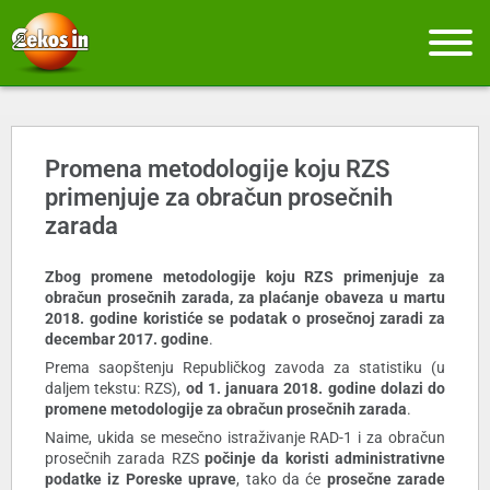
Promena metodologije koju RZS
primenjuje za obračun prosečnih
zarada
Zbog promene metodologije koju RZS primenjuje za
obračun prosečnih zarada, za plaćanje obaveza u martu
2018. godine koristiće se podatak o prosečnoj zaradi za
decembar 2017. godine
.
Prema saopštenju Republičkog zavoda za statistiku (u
daljem tekstu: RZS),
od 1. januara 2018. godine dolazi do
promene metodologije za obračun prosečnih zarada
.
Naime, ukida se mesečno istraživanje RAD-1 i za obračun
prosečnih zarada RZS
počinje da koristi administrativne
podatke iz Poreske uprave
, tako da će
prosečne zarade