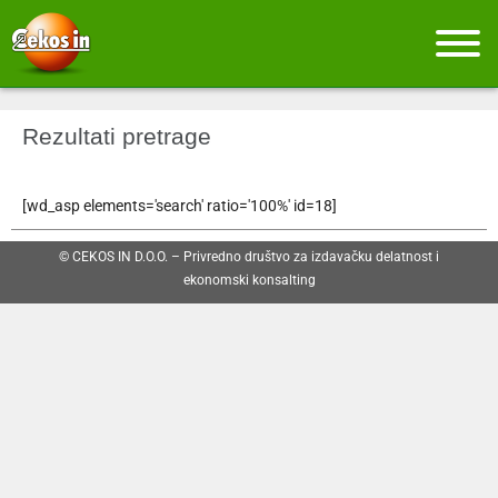
Rezultati pretrage
[wd_asp elements='search' ratio='100%' id=18]
© CEKOS IN D.O.O. – Privredno društvo za izdavačku delatnost i
ekonomski konsalting