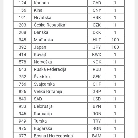
124
Kanada
CAD
1
8
156
Kina
CNY
1
1
191
Hrvatska
HRK
1
1
203
Češka Republika
CZK
1
208
Danska
DKK
1
1
348
Mađarska
HUF
100
3
392
Japan
JPY
100
9
414
Kuvajt
KWD
1
35
578
Norveška
NOK
1
1
643
Ruska Federacija
RUB
1
752
Švedska
SEK
1
1
756
Švajcarska
CHF
1
10
826
Velika Britanija
GBP
1
13
840
SAD
USD
1
10
933
Belorusija
BYN
1
4
946
Rumunija
RON
1
2
949
Turska
TRY
1
1
975
Bugarska
BGN
1
6
977
Bosna i Hercegovina
BAM
1
6