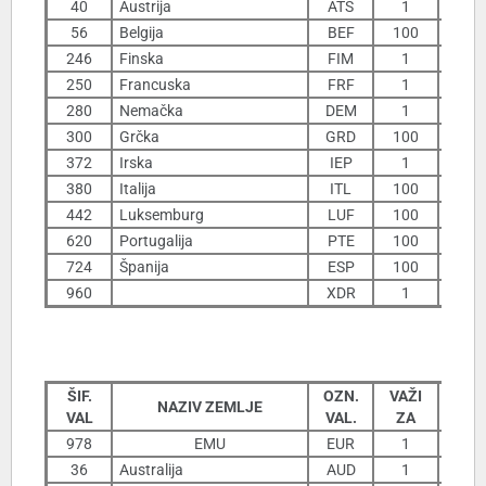
40
Austrija
ATS
1
56
Belgija
BEF
100
29
246
Finska
FIM
1
1
250
Francuska
FRF
1
1
280
Nemačka
DEM
1
6
300
Grčka
GRD
100
3
372
Irska
IEP
1
14
380
Italija
ITL
100
442
Luksemburg
LUF
100
29
620
Portugalija
PTE
100
5
724
Španija
ESP
100
7
960
XDR
1
13
ŠIF.
OZN.
VAŽI
NAZIV ZEMLJE
31
VAL
VAL.
ZA
978
EMU
EUR
1
11
36
Australija
AUD
1
7