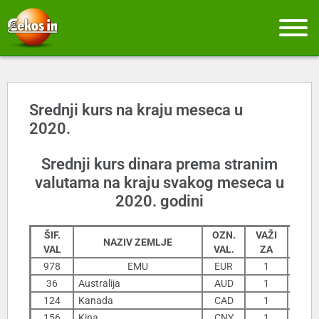
Srednji kurs na kraju meseca u
2020.
Srednji kurs dinara prema stranim
valutama na kraju svakog meseca u
2020. godini
ŠIF.
OZN.
VAŽI
NAZIV ZEMLJE
31
VAL
VAL.
ZA
978
EMU
EUR
1
11
36
Australija
AUD
1
7
124
Kanada
CAD
1
7
156
Kina
CNY
1
1