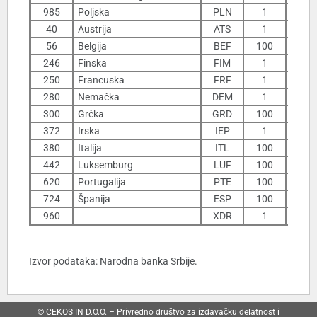
985
Poljska
PLN
1
2
40
Austrija
ATS
1
56
Belgija
BEF
100
29
246
Finska
FIM
1
1
250
Francuska
FRF
1
1
280
Nemačka
DEM
1
6
300
Grčka
GRD
100
3
372
Irska
IEP
1
14
380
Italija
ITL
100
442
Luksemburg
LUF
100
29
620
Portugalija
PTE
100
5
724
Španija
ESP
100
7
960
XDR
1
14
Izvor podataka: Narodna banka Srbije.
© CEKOS IN D.O.O. – Privredno društvo za izdavačku delatnost i