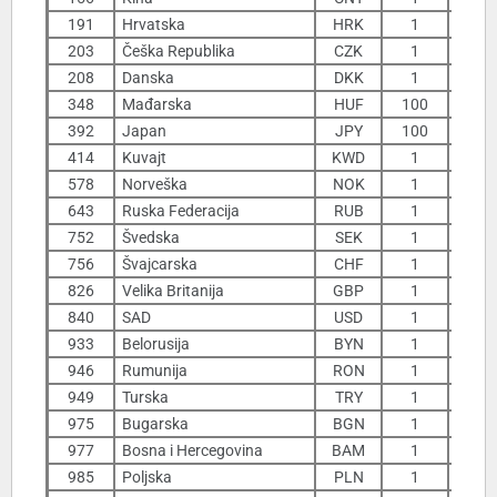
191
Hrvatska
HRK
1
1
203
Češka Republika
CZK
1
208
Danska
DKK
1
1
348
Mađarska
HUF
100
3
392
Japan
JPY
100
9
414
Kuvajt
KWD
1
32
578
Norveška
NOK
1
1
643
Ruska Federacija
RUB
1
752
Švedska
SEK
1
1
756
Švajcarska
CHF
1
10
826
Velika Britanija
GBP
1
12
840
SAD
USD
1
9
933
Belorusija
BYN
1
4
946
Rumunija
RON
1
2
949
Turska
TRY
1
1
975
Bugarska
BGN
1
6
977
Bosna i Hercegovina
BAM
1
6
985
Poljska
PLN
1
2