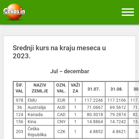
Srednji kurs na kraju meseca u
2023.
Jul – decembar
ŠIF.
NAZIV
OZN.
VAŽI
31.07.
31.08.
30
VAL
ZEMLJE
VAL.
ZA
978
EMU
EUR
1
117.2246
117.2106
117
36
Australija
AUD
1
71.0667
69.5612
71
124
Kanada
CAD
1
80.3018
79.2874
82
156
Kina
CNY
1
14.8864
14.7242
15
Češka
203
CZK
1
4.8852
4.8621
4
Republika