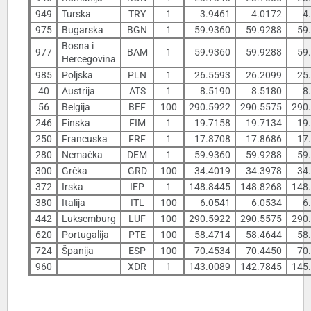
949
Turska
TRY
1
3.9461
4.0172
4
975
Bugarska
BGN
1
59.9360
59.9288
59
Bosna i
977
BAM
1
59.9360
59.9288
59
Hercegovina
985
Poljska
PLN
1
26.5593
26.2099
25
40
Austrija
ATS
1
8.5190
8.5180
8
56
Belgija
BEF
100
290.5922
290.5575
290
246
Finska
FIM
1
19.7158
19.7134
19
250
Francuska
FRF
1
17.8708
17.8686
17
280
Nemačka
DEM
1
59.9360
59.9288
59
300
Grčka
GRD
100
34.4019
34.3978
34
372
Irska
IEP
1
148.8445
148.8268
148
380
Italija
ITL
100
6.0541
6.0534
6
442
Luksemburg
LUF
100
290.5922
290.5575
290
620
Portugalija
PTE
100
58.4714
58.4644
58
724
Španija
ESP
100
70.4534
70.4450
70
960
XDR
1
143.0089
142.7845
145