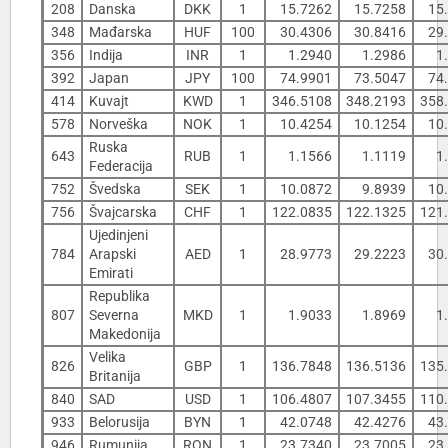
208
Danska
DKK
1
15.7262
15.7258
15
348
Mađarska
HUF
100
30.4306
30.8416
29
356
Indija
INR
1
1.2940
1.2986
1
392
Japan
JPY
100
74.9901
73.5047
74
414
Kuvajt
KWD
1
346.5108
348.2193
358
578
Norveška
NOK
1
10.4254
10.1254
10
Ruska
643
RUB
1
1.1566
1.1119
1
Federacija
752
Švedska
SEK
1
10.0872
9.8939
10
756
Švajcarska
CHF
1
122.0835
122.1325
121
Ujedinjeni
784
Arapski
AED
1
28.9773
29.2223
30
Emirati
Republika
807
Severna
MKD
1
1.9033
1.8969
1
Makedonija
Velika
826
GBP
1
136.7848
136.5136
135
Britanija
840
SAD
USD
1
106.4807
107.3455
110
933
Belorusija
BYN
1
42.0748
42.4276
43
946
Rumunija
RON
1
23.7340
23.7005
23