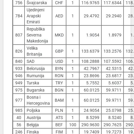
756
Švajcarska
CHF
1
116.9765
117.6344
118
Ujedinjeni
784
Arapski
AED
1
29.4792
29.2940
28
Emirati
Republika
807
Severna
MKD
1
1.9054
1.8979
1
Makedonija
Velika
826
GBP
1
133.6379
133.2576
132
Britanija
840
SAD
USD
1
108.2888
107.5592
106
933
Belorusija
BYN
1
42.7967
42.5315
42
946
Rumunija
RON
1
23.8696
23.6817
23
949
Turska
TRY
1
5.7552
5.6037
5
975
Bugarska
BGN
1
60.0125
59.9711
59
Bosna i
977
BAM
1
60.0125
59.9711
59
Hercegovina
985
Poljska
PLN
1
24.9054
25.0798
25
40
Austrija
ATS
1
8.5299
8.5240
8
56
Belgija
BEF
100
290.9630
290.7625
290
246
Finska
FIM
1
19.7409
19.7273
19