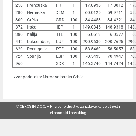
250
Francuska
FRF
1
17.8936
17.8812
17
280
Nemačka
DEM
1
60.0125
59.9711
59
300
Grčka
GRD
100
34.4458
34.4221
34
372
Irska
IEP
1
149.0345
148.9318
148
380
Italija
ITL
100
6.0619
6.0577
6
442
Luksemburg
LUF
100
290.9630
290.7625
290
620
Portugalija
PTE
100
58.5460
58.5057
58
724
Španija
ESP
100
70.5433
70.4947
70
960
XDR
1
146.3740
144.7424
143
Izvor podataka: Narodna banka Srbije.
© CEKOS IN D.O.O. – Privredno društvo za izdavačku delatnost i
ekonomski konsalting