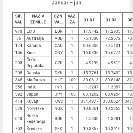
Januar – jun
ŠIF.
NAZIV
OZN.
VAŽI
31.01.
31.03.
30
VAL
ZEMLJE
VAL.
ZA
978
EMU
EUR
1
117.3742
117.2933
117
36
Australija
AUD
1
76.1330
72.2072
70
124
Kanada
CAD
1
80.6806
79.5101
78
156
Kina
CNY
1
16.0336
15.6774
15
Češka
203
CZK
1
4.9199
4.9812
4
Republika
208
Danska
DKK
1
15.7761
15.7432
15
348
Mađarska
HUF
100
30.0613
30.8148
31
356
Indija
INR
1
1.3247
1.3087
1
392
Japan
JPY
100
83.1262
80.9254
78
414
Kuvajt
KWD
1
354.4977
350.8624
347
578
Norveška
NOK
1
10.8361
10.3353
10
Ruska
643
RUB
1
1.5330
1.3981
1
Federacija
752
Švedska
SEK
1
10.3857
10.3616
10