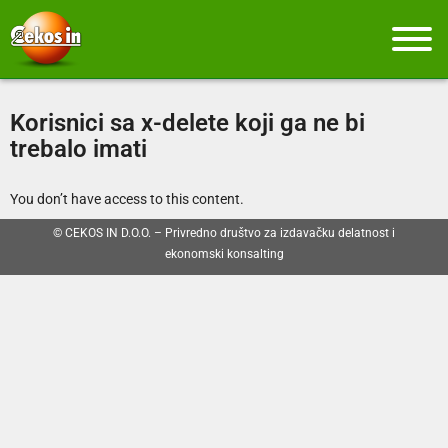
Korisnici sa x-delete koji ga ne bi
trebalo imati
You don’t have access to this content.
© CEKOS IN D.O.O. – Privredno društvo za izdavačku delatnost i
ekonomski konsalting