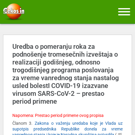
Uredba o pomeranju roka za
podnošenje tromesečnih izveštaja o
realizaciji godišnjeg, odnosno
trogodišnjeg programa poslovanja
za vreme vanrednog stanja nastalog
usled bolestI COVID-19 izazvane
virusom SARS-CoV-2 – prestao
period primene
Napomena: Prestao period primene ovog propisa
Članom 3.
Zakona o važenju uredaba koje je Vlada uz
supotpis predsednika Republike donela za vreme
vanrednog stanja i koje je Narodna skupština potvrdila
(„Sl.