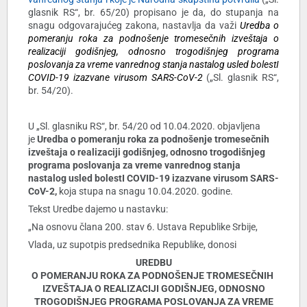
glasnik RS“, br. 65/20) propisano je da, do stupanja na
snagu odgovarajućeg zakona, nastavlja da važi
Uredba o
pomeranju roka za podnošenje tromesečnih izveštaja o
realizaciji godišnjeg, odnosno trogodišnjeg programa
poslovanja za vreme vanrednog stanja nastalog usled bolestI
COVID-19 izazvane virusom SARS-CoV-2
(„Sl. glasnik RS“,
br. 54/20).
U „Sl. glasniku RS“, br. 54/20 od 10.04.2020. objavljena
je
Uredba o pomeranju roka za podnošenje tromesečnih
izveštaja o realizaciji godišnjeg, odnosno trogodišnjeg
programa poslovanja za vreme vanrednog stanja
nastalog usled bolestI COVID-19 izazvane virusom SARS-
CoV-2,
koja stupa na snagu 10.04.2020. godine.
Tekst Uredbe dajemo u nastavku:
„Na osnovu člana 200. stav 6. Ustava Republike Srbije,
Vlada, uz supotpis predsednika Republike, donosi
UREDBU
O POMERANJU ROKA ZA PODNOŠENJE TROMESEČNIH
IZVEŠTAJA O REALIZACIJI GODIŠNJEG, ODNOSNO
TROGODIŠNJEG PROGRAMA POSLOVANJA ZA VREME