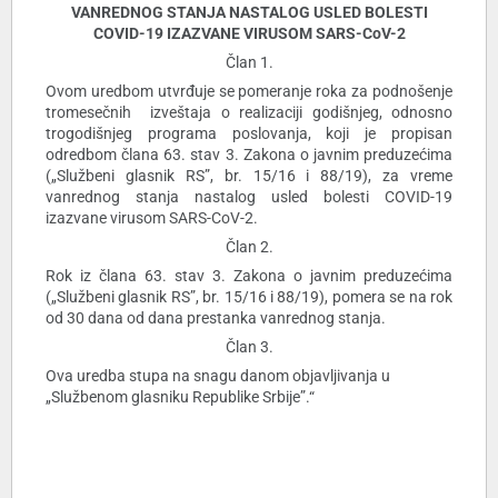
VANREDNOG STANJA NASTALOG USLED BOLESTI
COVID-19 IZAZVANE VIRUSOM SARS-CoV-2
Član 1.
Ovom uredbom utvrđuje se pomeranje roka za podnošenje
tromesečnih izveštaja o realizaciji godišnjeg, odnosno
trogodišnjeg programa poslovanja, koji je propisan
odredbom člana 63. stav 3. Zakona o javnim preduzećima
(„Službeni glasnik RS”, br. 15/16 i 88/19), za vreme
vanrednog stanja nastalog usled bolesti COVID-19
izazvane virusom SARS-CoV-2.
Član 2.
Rok iz člana 63. stav 3. Zakona o javnim preduzećima
(„Službeni glasnik RS”, br. 15/16 i 88/19), pomera se na rok
od 30 dana od dana prestanka vanrednog stanja.
Član 3.
Ova uredba stupa na snagu danom objavljivanja u
„Službenom glasniku Republike Srbije”.“