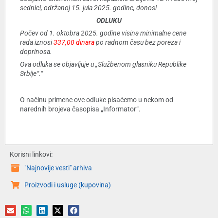
sednici, održanoj 15. jula 2025. godine, donosi
ODLUKU
Počev od 1. oktobra 2025. godine visina minimalne cene
rada iznosi
337,00 dinara
po radnom času bez poreza i
doprinosa.
Ova odluka se objavljuje u „Službenom glasniku Republike
Srbije“.“
O načinu primene ove odluke pisaćemo u nekom od
narednih brojeva časopisa „Informator“.
Korisni linkovi:
"Najnovije vesti" arhiva
Proizvodi i usluge (kupovina)