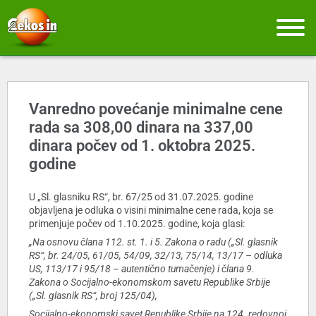
Vanredno povećanje minimalne cene
rada sa 308,00 dinara na 337,00
dinara počev od 1. oktobra 2025.
godine
U „Sl. glasniku RS“, br. 67/25 od 31.07.2025. godine
objavljena je odluka o visini minimalne cene rada, koja se
primenjuje počev od 1.10.2025. godine, koja glasi:
„Na osnovu člana 112. st. 1. i 5. Zakona o radu („Sl. glasnik
RS“, br. 24/05, 61/05, 54/09, 32/13, 75/14, 13/17 – odluka
US, 113/17 i 95/18 – autentično tumačenje) i člana 9.
Zakona o Socijalno-ekonomskom savetu Republike Srbije
(„Sl. glasnik RS“, broj 125/04),
Socijalno-ekonomski savet Republike Srbije na 124. redovnoj