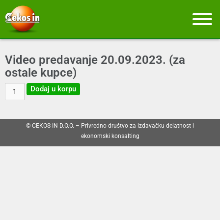
Video predavanje 20.09.2023. (za
ostale kupce)
Dodaj u korpu
© CEKOS IN D.O.O. – Privredno društvo za izdavačku delatnost i
ekonomski konsalting