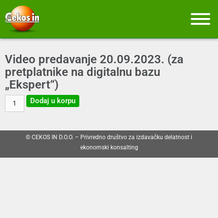
Video predavanje 20.09.2023. (za
pretplatnike na digitalnu bazu
„Ekspert“)
Dodaj u korpu
© CEKOS IN D.O.O. – Privredno društvo za izdavačku delatnost i
ekonomski konsalting