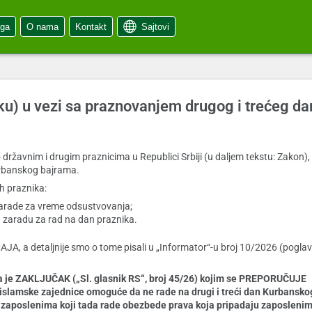
oga
O nama
Kontakt
Sajtovi
uku) u vezi sa praznovanjem drugog i trećeg d
državnim i drugim praznicima u Republici Srbiji (u daljem tekstu: Zakon),
urbanskog bajrama.
h praznika:
zarade za vreme odsustvovanja;
 zaradu za rad na dan praznika.
, a detaljnije smo o tome pisali u „Informator“-u broj 10/2026 (poglavlj
ela je ZAKLJUČAK („Sl. glasnik RS“, broj 45/26) kojim se PREPORUČUJE
 islamske zajednice omoguće da ne rade na drugi i treći dan Kurbansko
 da zaposlenima koji tada rade obezbede prava koja pripadaju zaposleni