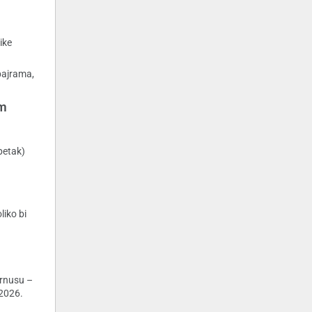
ike
bajrama,
om
petak)
liko bi
urnusu –
 2026.