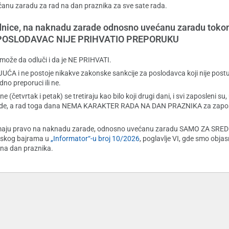
ćanu zaradu za rad na dan praznika za sve sate rada.
ednice, na naknadu zarade odnosno uvećanu zaradu tok
O POSLODAVAC NIJE PRIHVATIO PREPORUKU
ože da odluči i da je NE PRIHVATI.
 ne postoje nikakve zakonske sankcije za poslodavca koji nije postu
dno preporuci ili ne.
etvrtak i petak) se tretiraju kao bilo koji drugi dani, i svi zaposleni su,
a rade, a rad toga dana NEMA KARAKTER RADA NA DAN PRAZNIKA za zapo
e, imaju pravo na naknadu zarade, odnosno uvećanu zaradu SAMO ZA SRED
anskog bajrama u
„Informator“-u broj 10/2026
, poglavlje VI, gde smo objasn
na dan praznika.