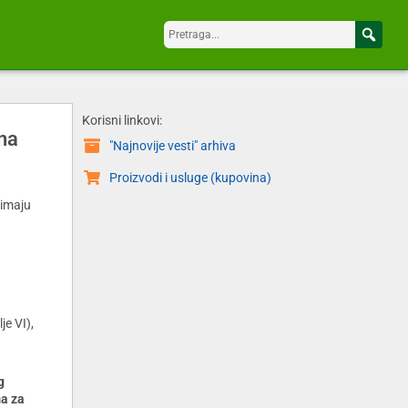
Korisni linkovi:
ana
"Najnovije vesti" arhiva
Proizvodi i usluge (kupovina)
 imaju
e VI),
g
ma za