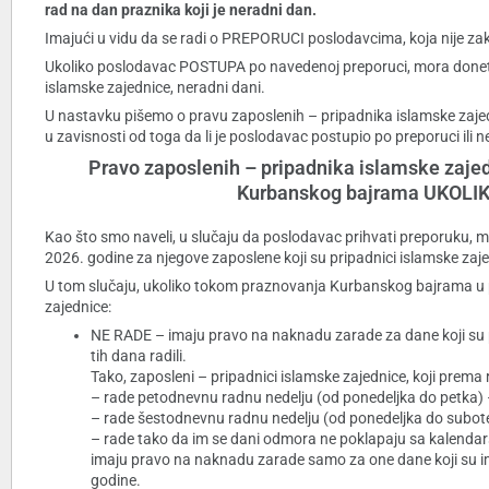
rad na dan praznika koji je neradni dan.
Imajući u vidu da se radi o PREPORUCI poslodavcima, koja nije zakon
Ukoliko poslodavac POSTUPA po navedenoj preporuci, mora doneti 
islamske zajednice, neradni dani.
U nastavku pišemo o pravu zaposlenih – pripadnika islamske za
u zavisnosti od toga da li je poslodavac postupio po preporuci ili n
Pravo zaposlenih – pripadnika islamske zaj
Kurbanskog bajrama UKOL
Kao što smo naveli, u slučaju da poslodavac prihvati preporuku, mor
2026. godine za njegove zaposlene koji su pripadnici islamske zaje
U tom slučaju, ukoliko tokom praznovanja Kurbanskog bajrama u p
zajednice:
NE RADE – imaju pravo na naknadu zarade za dane koji su pr
tih dana radili.
Tako, zaposleni – pripadnici islamske zajednice, koji prem
– rade petodnevnu radnu nedelju (od ponedeljka do petka) –
– rade šestodnevnu radnu nedelju (od ponedeljka do subote
– rade tako da im se dani odmora ne poklapaju sa kalenda
imaju pravo na naknadu zarade samo za one dane koji su i
godine.