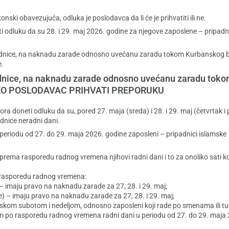
ski obavezujuća, odluka je poslodavca da li će je prihvatiti ili ne.
odluku da su 28. i 29. maj 2026. godine za njegove zaposlene – pripadn
jednice, na naknadu zarade odnosno uvećanu zaradu tokom Kurbanskog 
e.
ednice, na naknadu zarade odnosno uvećanu zaradu tok
IKO POSLODAVAC PRIHVATI PREPORUKU
a doneti odluku da su, pored 27. maja (sreda) i 28. i 29. maj (četvrtak i 
dnice neradni dani.
eriodu od 27. do 29. maja 2026. godine zaposleni – pripadnici islamske
ema rasporedu radnog vremena njihovi radni dani i to za onoliko sati ko
a rasporedu radnog vremena:
 imaju pravo na naknadu zarade za 27, 28. i 29. maj;
) – imaju pravo na naknadu zarade za 27, 28. i 29. maj;
rskom subotom i nedeljom, odnosno zaposleni koji rade po smenama ili t
m po rasporedu radnog vremena radni dani u periodu od 27. do 29. maja