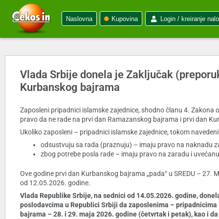
Naslovna
Kupovina
Login / kreiranje nal
Vlada Srbije donela je Zaključak (prepor
Kurbanskog bajrama
Zaposleni pripadnici islamske zajednice, shodno članu 4. Zakona o 
pravo da ne rade na prvi dan Ramazanskog bajrama i prvi dan K
Ukoliko zaposleni – pripadnici islamske zajednice, tokom navedeni
odsustvuju sa rada (praznuju) – imaju pravo na naknadu 
zbog potrebe posla rade – imaju pravo na zaradu i uvećanu
Ove godine prvi dan Kurbanskog bajrama „pada“ u SREDU – 27. MAJA
od 12.05.2026. godine.
Vlada Republike Srbije, na sednici od 14.05.2026. godine, don
poslodavcima u Republici Srbiji da zaposlenima – pripadnicima
bajrama – 28. i 29. maja 2026. godine (četvrtak i petak), kao i