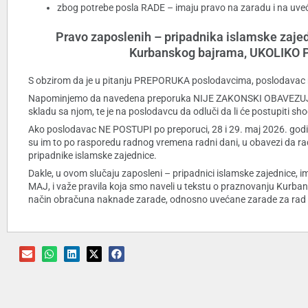
zbog potrebe posla RADE – imaju pravo na zaradu i na uve
Pravo zaposlenih – pripadnika islamske zaj
Kurbanskog bajrama, UKOLIK
S obzirom da je u pitanju PREPORUKA poslodavcima, poslodavac m
Napominjemo da navedena preporuka NIJE ZAKONSKI OBAVEZUJUĆA i
skladu sa njom, te je na poslodavcu da odluči da li će postupiti sho
Ako poslodavac NE POSTUPI po preporuci, 28 i 29. maj 2026. godine (č
su im to po rasporedu radnog vremena radni dani, u obavezi d
pripadnike islamske zajednice.
Dakle, u ovom slučaju zaposleni – pripadnici islamske zajednic
MAJ, i važe pravila koja smo naveli u tekstu o praznovanju Kurb
način obračuna naknade zarade, odnosno uvećane zarade za rad 