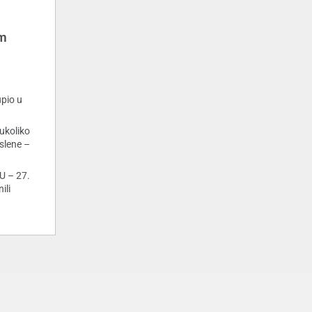
om
pio u
 ukoliko
slene –
U – 27.
ili