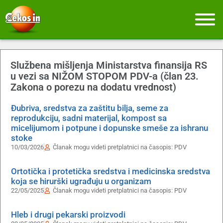
Službena mišljenja Ministarstva finansija RS
u vezi sa NIŽOM STOPOM PDV-a (član 23.
Zakona o porezu na dodatu vrednost)
Đubriva, sredstva za zaštitu bilja, seme za
reprodukciju, sadni materijal, kompost sa
micelijumom i potpune i dopunske smeše za ishranu
stoke
10/03/2026
Članak mogu videti pretplatnici na časopis:
PDV
Ortotička i protetička sredstva i medicinska sredstva
koja se hirurški ugrađuju u organizam
22/05/2025
Članak mogu videti pretplatnici na časopis:
PDV
Hleb i drugi pekarski proizvodi