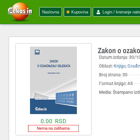
Naslovna
Kupovina
Login / kreiranje nal
Zakon o ozakon
Datum izdanja:
30/1
Oblast:
Knjige
,
Građe
Broj strana: 30
Format knjige: A5
Media: Štampano izd
0.00
RSD
Nema na zalihama