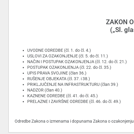
ZAKON O
(„Sl. gl
UVODNE ODREDBE (čl. 1. do čl. 4.)
USLOVI ZA OZAKONJENJE (čl. 5. do čl. 11.)
NAČIN I POSTUPAK OZAKONJENJA (čl. 12. do čl. 21.
POSTUPAK OZAKONJENJA (čl. 22. do čl. 35.)
UPIS PRAVA SVOJINE (član 36.)
RUŠENJE OBJEKATA (čl. 37. i 38.)
PRIKLJUČENJE NA INFRASTRUKTURU (član 39.)
NADZOR (član 40.)
KAZNENE ODREDBE (čl. 41. do čl. 45.)
PRELAZNE I ZAVRŠNE ODREDBE (čl. 46. do čl. 49.)
Odredbe Zakona o izmenama i dopunama Zakona o ozakonjenju obje