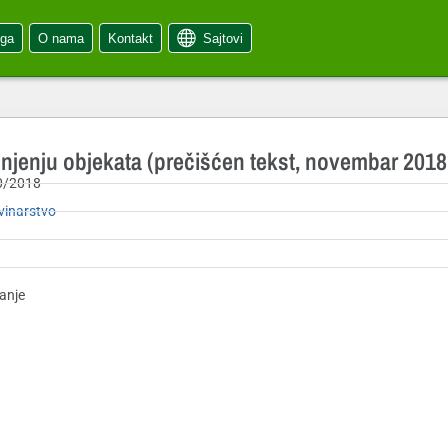
oga
O nama
Kontakt
Sajtovi
jenju objekata (prečišćen tekst, novembar 2018
0/2018
vinarstvo
anje