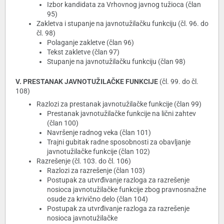
Izbor kandidata za Vrhovnog javnog tužioca (član
95)
Zakletva i stupanje na javnotužilačku funkciju (čl. 96. do
čl. 98)
Polaganje zakletve (član 96)
Tekst zakletve (član 97)
Stupanje na javnotužilačku funkciju (član 98)
V. PRESTANAK JAVNOTUŽILAČKE FUNKCIJE
(čl. 99. do čl.
108)
Razlozi za prestanak javnotužilačke funkcije (član 99)
Prestanak javnotužilačke funkcije na lični zahtev
(član 100)
Navršenje radnog veka (član 101)
Trajni gubitak radne sposobnosti za obavljanje
javnotužilačke funkcije (član 102)
Razrešenje (čl. 103. do čl. 106)
Razlozi za razrešenje (član 103)
Postupak za utvrđivanje razloga za razrešenje
nosioca javnotužilačke funkcije zbog pravnosnažne
osude za krivično delo (član 104)
Postupak za utvrđivanje razloga za razrešenje
nosioca javnotužilačke