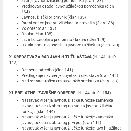
Zvanje javnotužilačkog pomoćnika (član 133)
Vrednovanje rada javnotužilačkog pomoćnika (član
134)
Javnotužilački pripravnik (član 135)
Radni odnos javnotužilačkog pripravnika (član 136)
Volonter (član 137)
Obuka (član 138)
Lični list osoblja u javnom tužilaštvu (član 139)
Ostala pravila o osoblju u javnom tužilaštvu (član 140)
X. SREDSTVA ZA RAD JAVNIH TUŽILAŠTAVA
(čl. 141. do čl.
143)
Osnovna odredba (član 141)
Predlaganje i izvršenje buyetskih sredstava (član 142)
Nadzor nad trošenjem buyetskih sredstava (član 143)
XI. PRELAZNE I ZAVRŠNE ODREDBE
(čl. 144. do čl. 154)
Nastavak vršenja javnotužilačke funkcije zamenika
javnog tužioca izabranog na stalnu javnotužilačku
funkciju (član 144)
Nastavak vršenja javnotužilačke funkcije zamenika
javnog tužioca izabranog prvi put (član 145)
Nastavak vršenja javnotužilačke funkcije javnih tužilaca