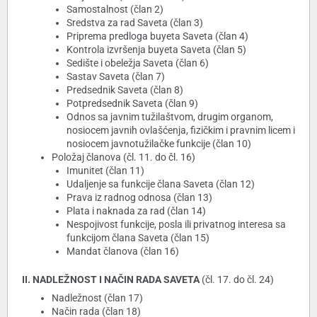
Samostalnost (član 2)
Sredstva za rad Saveta (član 3)
Priprema predloga buyeta Saveta (član 4)
Kontrola izvršenja buyeta Saveta (član 5)
Sedište i obeležja Saveta (član 6)
Sastav Saveta (član 7)
Predsednik Saveta (član 8)
Potpredsednik Saveta (član 9)
Odnos sa javnim tužilaštvom, drugim organom,
nosiocem javnih ovlašćenja, fizičkim i pravnim licem i
nosiocem javnotužilačke funkcije (član 10)
Položaj članova (čl. 11. do čl. 16)
Imunitet (član 11)
Udaljenje sa funkcije člana Saveta (član 12)
Prava iz radnog odnosa (član 13)
Plata i naknada za rad (član 14)
Nespojivost funkcije, posla ili privatnog interesa sa
funkcijom člana Saveta (član 15)
Mandat članova (član 16)
II. NADLEŽNOST I NAČIN RADA SAVETA
(čl. 17. do čl. 24)
Nadležnost (član 17)
Način rada (član 18)