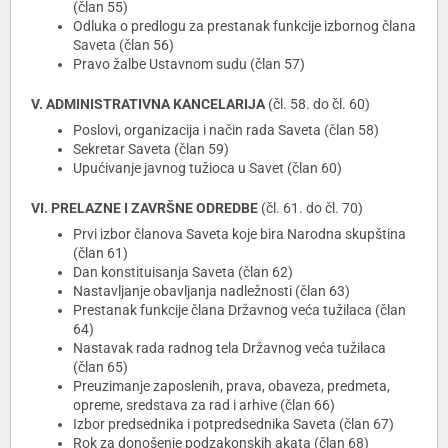
(član 55)
Odluka o predlogu za prestanak funkcije izbornog člana
Saveta (član 56)
Pravo žalbe Ustavnom sudu (član 57)
V. ADMINISTRATIVNA KANCELARIJA
(čl. 58. do čl. 60)
Poslovi, organizacija i način rada Saveta (član 58)
Sekretar Saveta (član 59)
Upućivanje javnog tužioca u Savet (član 60)
VI. PRELAZNE I ZAVRŠNE ODREDBE
(čl. 61. do čl. 70)
Prvi izbor članova Saveta koje bira Narodna skupština
(član 61)
Dan konstituisanja Saveta (član 62)
Nastavljanje obavljanja nadležnosti (član 63)
Prestanak funkcije člana Državnog veća tužilaca (član
64)
Nastavak rada radnog tela Državnog veća tužilaca
(član 65)
Preuzimanje zaposlenih, prava, obaveza, predmeta,
opreme, sredstava za rad i arhive (član 66)
Izbor predsednika i potpredsednika Saveta (član 67)
Rok za donošenje podzakonskih akata (član 68)