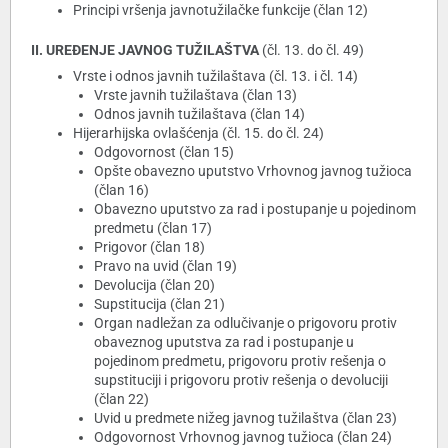
Principi vršenja javnotužilačke funkcije (član 12)
II. UREĐENJE JAVNOG TUŽILAŠTVA
(čl. 13. do čl. 49)
Vrste i odnos javnih tužilaštava (čl. 13. i čl. 14)
Vrste javnih tužilaštava (član 13)
Odnos javnih tužilaštava (član 14)
Hijerarhijska ovlašćenja (čl. 15. do čl. 24)
Odgovornost (član 15)
Opšte obavezno uputstvo Vrhovnog javnog tužioca
(član 16)
Obavezno uputstvo za rad i postupanje u pojedinom
predmetu (član 17)
Prigovor (član 18)
Pravo na uvid (član 19)
Devolucija (član 20)
Supstitucija (član 21)
Organ nadležan za odlučivanje o prigovoru protiv
obaveznog uputstva za rad i postupanje u
pojedinom predmetu, prigovoru protiv rešenja o
supstituciji i prigovoru protiv rešenja o devoluciji
(član 22)
Uvid u predmete nižeg javnog tužilaštva (član 23)
Odgovornost Vrhovnog javnog tužioca (član 24)