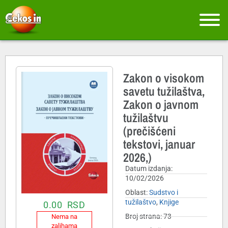
Zakon o visokom
savetu tužilaštva,
Zakon o javnom
tužilaštvu
(prečišćeni
tekstovi, januar
2026,)
Datum izdanja:
10/02/2026
Oblast:
Sudstvo i
tužilaštvo
,
Knjige
0.00
RSD
Broj strana: 73
Nema na
zalihama