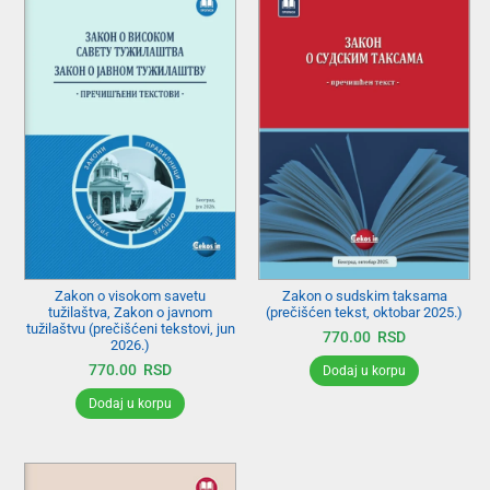
Zakon o visokom savetu
Zakon o sudskim taksama
tužilaštva, Zakon o javnom
(prečišćen tekst, oktobar 2025.)
tužilaštvu (prečišćeni tekstovi, jun
770.00
RSD
2026.)
770.00
RSD
Dodaj u korpu
Dodaj u korpu