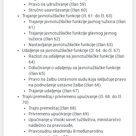
Pravo na udruživanje (član 59)
Stručno usavršavanje (član 60)
Trajanje javnotužilačke funkcije (čl. 61- do čl. 63)
Trajanje javnotužilačke funkcije javnog tužioca (član
61)
Trajanje javnotužilačke funkcije glavnog javnog
tužioca (član 62)
Nastavljanje javnotužilačke funkcije (član 63)
Udaljenje sa javnotužilačke funkcije (čl. 64. do čl. 67)
Razlozi za udaljenje sa javnotužilačke funkcije (član
64)
Odlučivanje o udaljenju sa javnotužilačke funkcije
(član 65)
Pravo na žalbu Ustavnom sudu koja isključuje pravo
na podnošenje ustavne žalbe (član 66)
Trajanje udaljenja (član 67)
Trajni premeštaj i privremeno upućivanje (čl. 68. do čl.
70)
Trajni premeštaj (član 68)
Privremeno upućivanje (član 69)
Upućivanje u Visoki savet tužilaštva, ministarstvo
nadležno za pravosuđe,
Pravosudnu akademiju ili međunarodnu