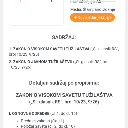
Format knjige: A5
Media: Štampano izdanje
Novo izdanje knjige
SADRŽAJ:
1. ZAKON O VISOKOM SAVETU TUŽILAŠTVA
(„Sl. glasnik RS“,
broj 10/23, 9/26)
2. ZAKON O JAVNOM TUŽILAŠTVU
(„Sl. glasnik RS“, broj
10/23, 9/26)
Detaljan sadržaj po propisima:
ZAKON O VISOKOM SAVETU TUŽILAŠTVA
(„Sl. glasnik RS“, broj 10/23, 9/26)
I. OSNOVNE ODREDBE
(čl. 1. do čl. 16)
Predmet zakona (član 1)
Položaj Saveta (čl. 2. do čl. 10)