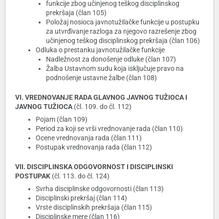
funkcije zbog učinjenog teškog disciplinskog
prekršaja (član 105)
Položaj nosioca javnotužilačke funkcije u postupku
za utvrđivanje razloga za njegovo razrešenje zbog
učinjenog teškog disciplinskog prekršaja (član 106)
Odluka o prestanku javnotužilačke funkcije
Nadležnost za donošenje odluke (član 107)
Žalba Ustavnom sudu koja isključuje pravo na
podnošenje ustavne žalbe (član 108)
VI. VREDNOVANJE RADA GLAVNOG JAVNOG TUŽIOCA I
JAVNOG TUŽIOCA
(čl. 109. do čl. 112)
Pojam (član 109)
Period za koji se vrši vrednovanje rada (član 110)
Ocene vrednovanja rada (član 111)
Postupak vrednovanja rada (član 112)
VII. DISCIPLINSKA ODGOVORNOST I DISCIPLINSKI
POSTUPAK
(čl. 113. do čl. 124)
Svrha disciplinske odgovornosti (član 113)
Disciplinski prekršaj (član 114)
Vrste disciplinskih prekršaja (član 115)
Disciplinske mere (član 116)