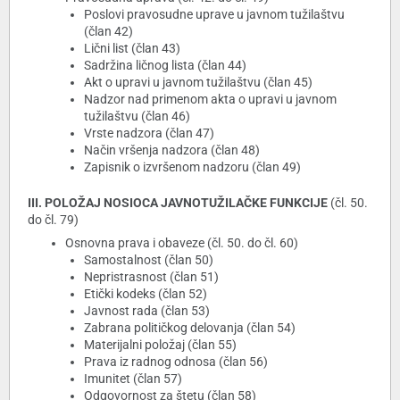
Poslovi pravosudne uprave u javnom tužilaštvu
(član 42)
Lični list (član 43)
Sadržina ličnog lista (član 44)
Akt o upravi u javnom tužilaštvu (član 45)
Nadzor nad primenom akta o upravi u javnom
tužilaštvu (član 46)
Vrste nadzora (član 47)
Način vršenja nadzora (član 48)
Zapisnik o izvršenom nadzoru (član 49)
III. POLOŽAJ NOSIOCA JAVNOTUŽILAČKE FUNKCIJE
(čl. 50.
do čl. 79)
Osnovna prava i obaveze (čl. 50. do čl. 60)
Samostalnost (član 50)
Nepristrasnost (član 51)
Etički kodeks (član 52)
Javnost rada (član 53)
Zabrana političkog delovanja (član 54)
Materijalni položaj (član 55)
Prava iz radnog odnosa (član 56)
Imunitet (član 57)
Odgovornost za štetu (član 58)