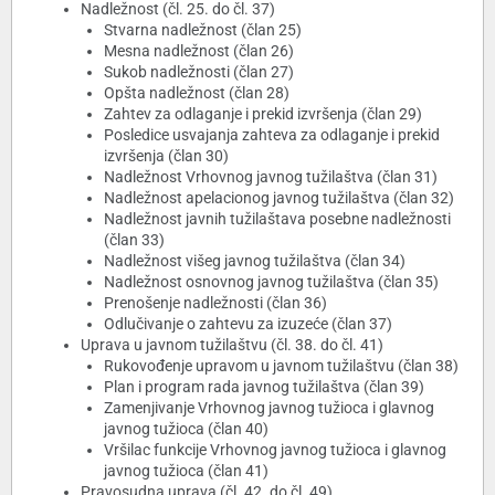
Nadležnost (čl. 25. do čl. 37)
Stvarna nadležnost (član 25)
Mesna nadležnost (član 26)
Sukob nadležnosti (član 27)
Opšta nadležnost (član 28)
Zahtev za odlaganje i prekid izvršenja (član 29)
Posledice usvajanja zahteva za odlaganje i prekid
izvršenja (član 30)
Nadležnost Vrhovnog javnog tužilaštva (član 31)
Nadležnost apelacionog javnog tužilaštva (član 32)
Nadležnost javnih tužilaštava posebne nadležnosti
(član 33)
Nadležnost višeg javnog tužilaštva (član 34)
Nadležnost osnovnog javnog tužilaštva (član 35)
Prenošenje nadležnosti (član 36)
Odlučivanje o zahtevu za izuzeće (član 37)
Uprava u javnom tužilaštvu (čl. 38. do čl. 41)
Rukovođenje upravom u javnom tužilaštvu (član 38)
Plan i program rada javnog tužilaštva (član 39)
Zamenjivanje Vrhovnog javnog tužioca i glavnog
javnog tužioca (član 40)
Vršilac funkcije Vrhovnog javnog tužioca i glavnog
javnog tužioca (član 41)
Pravosudna uprava (čl. 42. do čl. 49)