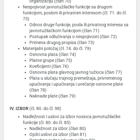
organizaciju (član 70)
Nespojivost javnotužilačke funkcije sa drugom
funkcijom, poslom ili privatnim interesom (čl. 71. do čl.
73)
Odnos druge funkcije, posla ili privatnog interesa sa
javnotužilačkom funkcijom (član 71)
Postupak odlučivanja o nespojivosti (član 72)
Primena drugog propisa (član 73)
Materijalni položaj (čl. 74. do čl. 79)
Osnovna plata (član 74)
Platne grupe (član 75)
Koeficijenti (član 76)
Osnovna plata glavnog javnog tužioca (član 77)
Plata u slučaju trajnog premeštaja, privremenog
upućivanja i upućivanja i uvećanje osnovne plate
(član 78)
Naknade plate (član 79)
IV. IZBOR
(čl. 80. do čl. 98)
Nadležnost i uslovi za izbor nosioca javnotužilačke
funkcije (čl. 80. do čl. 85)
Nadležnost za izbor (član 80)
Opšti uslovi za izbor (član 81)