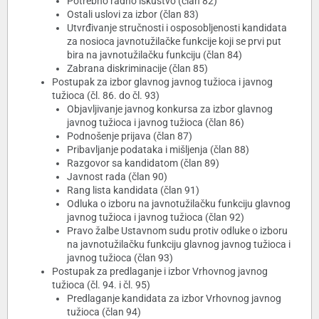
Potrebno radno iskustvo (član 82)
Ostali uslovi za izbor (član 83)
Utvrđivanje stručnosti i osposobljenosti kandidata
za nosioca javnotužilačke funkcije koji se prvi put
bira na javnotužilačku funkciju (član 84)
Zabrana diskriminacije (član 85)
Postupak za izbor glavnog javnog tužioca i javnog
tužioca (čl. 86. do čl. 93)
Objavljivanje javnog konkursa za izbor glavnog
javnog tužioca i javnog tužioca (član 86)
Podnošenje prijava (član 87)
Pribavljanje podataka i mišljenja (član 88)
Razgovor sa kandidatom (član 89)
Javnost rada (član 90)
Rang lista kandidata (član 91)
Odluka o izboru na javnotužilačku funkciju glavnog
javnog tužioca i javnog tužioca (član 92)
Pravo žalbe Ustavnom sudu protiv odluke o izboru
na javnotužilačku funkciju glavnog javnog tužioca i
javnog tužioca (član 93)
Postupak za predlaganje i izbor Vrhovnog javnog
tužioca (čl. 94. i čl. 95)
Predlaganje kandidata za izbor Vrhovnog javnog
tužioca (član 94)