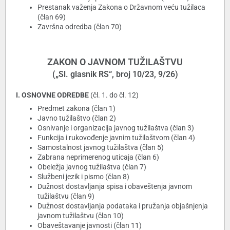
Prestanak važenja Zakona o Državnom veću tužilaca
(član 69)
Završna odredba (član 70)
ZAKON O JAVNOM TUŽILAŠTVU
(„Sl. glasnik RS“, broj 10/23, 9/26)
I. OSNOVNE ODREDBE
(čl. 1. do čl. 12)
Predmet zakona (član 1)
Javno tužilaštvo (član 2)
Osnivanje i organizacija javnog tužilaštva (član 3)
Funkcija i rukovođenje javnim tužilaštvom (član 4)
Samostalnost javnog tužilaštva (član 5)
Zabrana neprimerenog uticaja (član 6)
Obeležja javnog tužilaštva (član 7)
Službeni jezik i pismo (član 8)
Dužnost dostavljanja spisa i obaveštenja javnom
tužilaštvu (član 9)
Dužnost dostavljanja podataka i pružanja objašnjenja
javnom tužilaštvu (član 10)
Obaveštavanje javnosti (član 11)