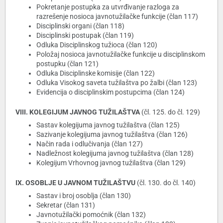
Pokretanje postupka za utvrđivanje razloga za
razrešenje nosioca javnotužilačke funkcije (član 117)
Disciplinski organi (član 118)
Disciplinski postupak (član 119)
Odluka Disciplinskog tužioca (član 120)
Položaj nosioca javnotužilačke funkcije u disciplinskom
postupku (član 121)
Odluka Disciplinske komisije (član 122)
Odluka Visokog saveta tužilaštva po žalbi (član 123)
Evidencija o disciplinskim postupcima (član 124)
VIII. KOLEGIJUM JAVNOG TUŽILAŠTVA
(čl. 125. do čl. 129)
Sastav kolegijuma javnog tužilaštva (član 125)
Sazivanje kolegijuma javnog tužilaštva (član 126)
Način rada i odlučivanja (član 127)
Nadležnost kolegijuma javnog tužilaštva (član 128)
Kolegijum Vrhovnog javnog tužilaštva (član 129)
IX. OSOBLJE U JAVNOM TUŽILAŠTVU
(čl. 130. do čl. 140)
Sastav i broj osoblja (član 130)
Sekretar (član 131)
Javnotužilački pomoćnik (član 132)