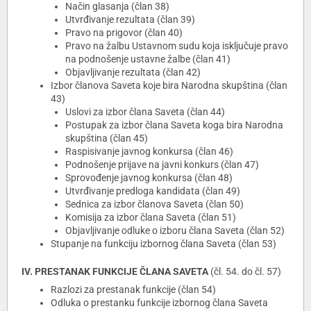
Način glasanja (član 38)
Utvrđivanje rezultata (član 39)
Pravo na prigovor (član 40)
Pravo na žalbu Ustavnom sudu koja isključuje pravo
na podnošenje ustavne žalbe (član 41)
Objavljivanje rezultata (član 42)
Izbor članova Saveta koje bira Narodna skupština (član
43)
Uslovi za izbor člana Saveta (član 44)
Postupak za izbor člana Saveta koga bira Narodna
skupština (član 45)
Raspisivanje javnog konkursa (član 46)
Podnošenje prijave na javni konkurs (član 47)
Sprovođenje javnog konkursa (član 48)
Utvrđivanje predloga kandidata (član 49)
Sednica za izbor članova Saveta (član 50)
Komisija za izbor člana Saveta (član 51)
Objavljivanje odluke o izboru člana Saveta (član 52)
Stupanje na funkciju izbornog člana Saveta (član 53)
IV. PRESTANAK FUNKCIJE ČLANA SAVETA
(čl. 54. do čl. 57)
Razlozi za prestanak funkcije (član 54)
Odluka o prestanku funkcije izbornog člana Saveta