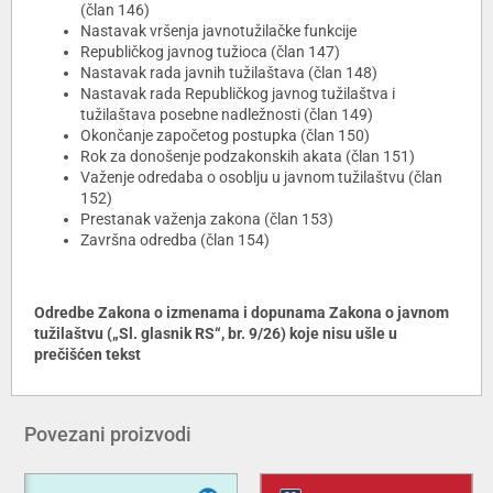
(član 146)
Nastavak vršenja javnotužilačke funkcije
Republičkog javnog tužioca (član 147)
Nastavak rada javnih tužilaštava (član 148)
Nastavak rada Republičkog javnog tužilaštva i
tužilaštava posebne nadležnosti (član 149)
Okončanje započetog postupka (član 150)
Rok za donošenje podzakonskih akata (član 151)
Važenje odredaba o osoblju u javnom tužilaštvu (član
152)
Prestanak važenja zakona (član 153)
Završna odredba (član 154)
Odredbe Zakona o izmenama i dopunama Zakona o javnom
tužilaštvu („Sl. glasnik RS“, br. 9/26) koje nisu ušle u
prečišćen tekst
Povezani proizvodi