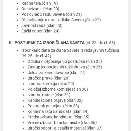
Radna tela (član 19)
Odlučivanje (član 20)
Poslovnik o radu Saveta (član 21)
Objavljivanje akata i odluka Saveta (član 22)
Javnost rada (član 23)
Etički odbor (član 24)
III. POSTUPAK ZA IZBOR ČLANA SAVETA
(čl. 25. do čl. 53)
Izbor kandidata za člana Saveta iz reda javnih tužilaca
(čl. 25. do čl. 42)
Odluka o otpočinjanju postupka (član 25)
Zastupljenost javnih tužilaštava (član 26)
Uslovi za kandidovanje (član 27)
Biračko pravo (član 28)
Izborna komisija (član 29)
Položaj Izborne komisije (član 30)
Izborne radnje (član 31)
Kandidaciona prijava (član 32)
Postupak po prijavi (član 33)
Konačna lista kandidata (član 34)
Predstavljanje kandidata (član 35)
Vreme izbora i biračka mesta (član 36)
Birački odbor i glasački materijal (član 37)