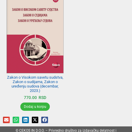
Zakon o Visokom savetu sudstva,
Zakon o sudijama, Zakon o
uređenju sudova (decembar,
2023.)
770.00
RSD
Dodaj u korpu
© CEKOS IN D.O.O. – Privredno društvo za izdavačku delatnost i