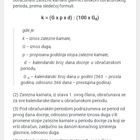
obračunate zatezne kamate glavnici istekom obračunskog
perioda, prema sledećoj formuli:
k = (G x p x d) : (100 x G
)
d
gde je:
k
– iznos zatezne kamate,
G
– iznos duga,
p
– propisana godišnja stopa zatezne kamate,
d
– kalendarski broj dana docnje u obračunskom
periodu,
G
– kalendarski broj dana u godini (365 – prosta
d
godina, odnosno 366 dana – prestupna godina).
(2) Zatezna kamata, iz stava 1. ovog člana, obračunava se
za sve kalendarske dane u obračunskom periodu.
(3) Pod obračunskim periodom podrazumeva se period od
prvog dana docnje, odnosno promene iznosa duga i/ili
promene stope zatezne kamate u periodu docnje za koji se
vrši obračun, zaključno sa danom konačnog izmirenja
glavnice, odnosno duga.