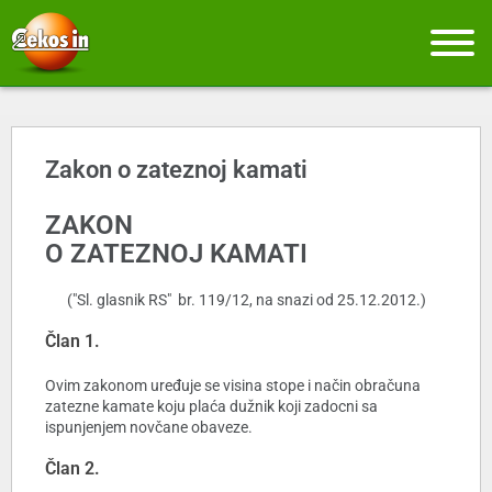
Zakon o zateznoj kamati
ZAKON
O ZATEZNOJ KAMATI
("Sl. glasnik RS" br.
119/12, na snazi od 25.12.2012.
)
Član 1.
Ovim zakonom uređuje se visina stope i način obračuna
zatezne kamate koju plaća dužnik koji zadocni sa
ispunjenjem novčane obaveze.
Član 2.