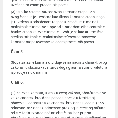
glavnih operacija centralna banka zemlje domicilne valute
uvećane za osam procentnih poena.
(3) Ukoliko referentna/osnovna kamatna stopa, iz st. 1. i 2.
ovog člana, nije utvrđena kao fiksna kamatna stopa, nego
je utvrđena u određenom rasponu između minimalne i
maksimalne kamatne stope od strane domicilne centralne
banke, stopa zatezne kamate utvrđuje se kao aritmetička
sredina minimalne i maksimalne referentne/osnovne
kamatne stope uvećane za osam procentnih poena.
Član 5.
Stopa zatezne kamate utvrđuje se na način iz člana 4. ovog
zakona i u slučaju kada iznos duga glasi na stranu valutu, a
isplaćuje se u dinarima.
Član 6.
(1) Zatezna kamata, u smislu ovog zakona, obračunava se
za kalendarski broj dana perioda docnje u izmirivanju
obaveza u odnosu na kalendarski broj dana u godini (365,
odnosno 366 dana), primenom prostog interesnog računa
od sto i dekurzivnog načina obračuna, bez pripisa