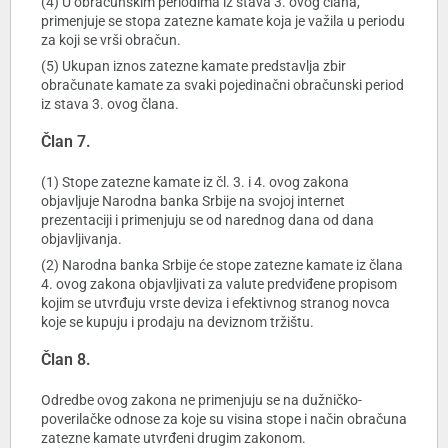
(4) U obračunskim periodima iz stava 3. ovog člana,
primenjuje se stopa zatezne kamate koja je važila u periodu
za koji se vrši obračun.
(5) Ukupan iznos zatezne kamate predstavlja zbir
obračunate kamate za svaki pojedinačni obračunski period
iz stava 3. ovog člana.
Član 7.
(1) Stope zatezne kamate iz čl. 3. i 4. ovog zakona
objavljuje Narodna banka Srbije na svojoj internet
prezentaciji i primenjuju se od narednog dana od dana
objavljivanja.
(2) Narodna banka Srbije će stope zatezne kamate iz člana
4. ovog zakona objavljivati za valute predviđene propisom
kojim se utvrđuju vrste deviza i efektivnog stranog novca
koje se kupuju i prodaju na deviznom tržištu.
Član 8.
Odredbe ovog zakona ne primenjuju se na dužničko-
poverilačke odnose za koje su visina stope i način obračuna
zatezne kamate utvrđeni drugim zakonom.