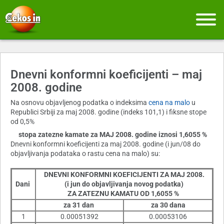
Dnevni konformni koeficijenti – maj
2008. godine
Na osnovu objavljenog podatka o indeksima
cena na malo
u
Republici Srbiji za maj 2008. godine (indeks 101,1) i fiksne stope
od 0,5%
stopa zatezne kamate za MAJ 2008. godine iznosi 1,6055 %
Dnevni konformni koeficijenti za maj 2008. godine (i jun/08 do
objavljivanja podataka o rastu cena na malo) su:
DNEVNI KONFORMNI KOEFICIJENTI ZA MAJ 2008.
Dani
(i jun do objavljivanja novog podatka)
ZA ZATEZNU KAMATU OD 1,6055 %
za 31 dan
za 30 dana
1
0.00051392
0.00053106