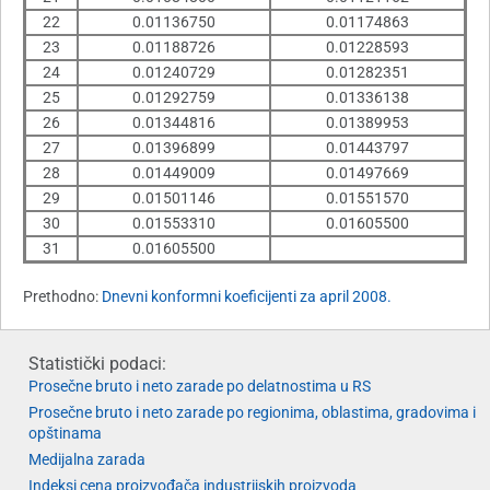
22
0.01136750
0.01174863
23
0.01188726
0.01228593
24
0.01240729
0.01282351
25
0.01292759
0.01336138
26
0.01344816
0.01389953
27
0.01396899
0.01443797
28
0.01449009
0.01497669
29
0.01501146
0.01551570
30
0.01553310
0.01605500
31
0.01605500
Prethodno:
Dnevni konformni koeficijenti za april 2008.
Statistički podaci:
Prosečne bruto i neto zarade po delatnostima u RS
Prosečne bruto i neto zarade po regionima, oblastima, gradovima i
opštinama
Medijalna zarada
Indeksi cena proizvođača industrijskih proizvoda