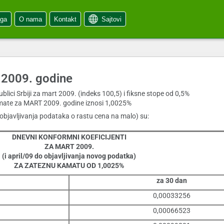
oga
O nama
Kontakt
Sajtovi
t 2009. godine
blici Srbiji za mart 2009. (indeks 100,5) i fiksne stope od 0,5%
mate za MART 2009. godine iznosi 1,0025%
o objavljivanja podataka o rastu cena na malo) su:
DNEVNI KONFORMNI KOEFICIJENTI
ZA MART 2009.
(i april/09 do objavljivanja novog podatka)
ZA ZATEZNU KAMATU OD 1,0025%
za 30 dan
0,00033256
0,00066523