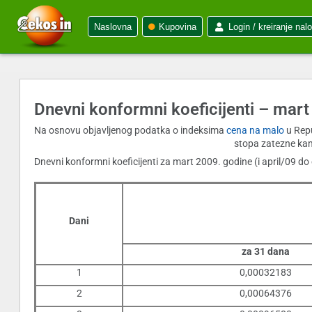
Naslovna
Kupovina
Login / kreiranje nal
Dnevni konformni koeficijenti – mar
Na osnovu objavljenog podatka o indeksima
cena na malo
u Repu
stopa zatezne ka
Dnevni konformni koeficijenti za mart 2009. godine (i april/09 d
Dani
za 31 dana
1
0,00032183
2
0,00064376