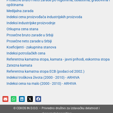
Prosečne bruto i neto zarade po regionima, oblastima, gradovima i
opštinama
Medijalna zarada
Indeksi cena proizvođača industrijskih proizvoda
Indeksi industrijske proizvodnje
Otkupna cena stana
Prosečne bruto zarade u Srbiji
Prosečne neto zarade u Srbiji
Koeficijenti - zakupnina stanova
Indeksi potrošačkih cena
Referentna kamatna stopa, kamata - javni prihodi, eskontna stopa
Zatezna kamata
Referentna kamatna stopa ECB (podaci od 2002.)
Indeksi troškova života (2000 - 2010) - ARHIVA
Indeksi cena na malo (2000 - 2010) - ARHIVA
© CEKOS IN D.O.O. – Privredno društvo za izdavačku delatnost i