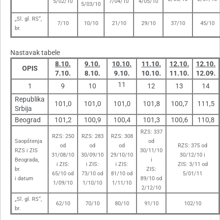
5/02/10
7/04/10
4/05/10
5/03/10
„Sl. gl. RS“,
7/10
10/10
21/10
29/10
37/10
45/10
br.
Nastavak tabele
8.10.
9.10.
10.10.
11.10.
12.10.
12.10.
OPIS
7.10.
8.10.
9.10.
10.10.
11.10.
12.09.
11
1
9
10
12
13
14
Republika
101,0
101,0
101,0
101,8
100,7
111,5
Srbija
Beograd
101,2
100,9
100,4
101,3
100,6
110,8
RZS: 337
RZS: 250
RZS: 283
RZS: 308
Saopštenja
od
od
od
od
RZS: 375 od
RZS i ZIS
30/11/10
31/08/10
30/09/10
29/10/10
30/12/10 i
Beograda,
i
i ZIS:
i ZIS:
i ZIS:
ZIS: 3/11 od
br.
ZIS:
65/10 od
73/10 od
81/10 od
5/01/11
i datum
89/10 od
1/09/10
1/10/10
1/11/10
2/12/10
„Sl. gl. RS“,
62/10
70/10
80/10
91/10
102/10
br.