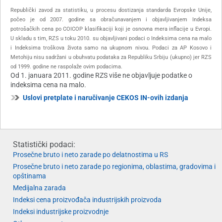
Republički zavod za statistiku, u procesu dostizanja standarda Evropske Unije,
počeo je od 2007. godine sa obračunavanjem i objavljivanjem Indeksa
potrošačkih cena po COICOP klasifikaciji koji je osnovna mera inflacije u Evropi.
U skladu s tim, RZS u toku 2010. su objavljivani podaci o Indeksima cena na malo
i Indeksima troškova života samo na ukupnom nivou. Podaci za AP Kosovo i
Metohiju nisu sadržani u obuhvatu podataka za Republiku Srbiju (ukupno) jer RZS
od 1999. godine ne raspolaže ovim podacima.
Od 1. januara 2011. godine RZS više ne objavljuje podatke o
indeksima cena na malo.
Uslovi pretplate i naručivanje CEKOS IN-ovih izdanja
Statistički podaci:
Prosečne bruto i neto zarade po delatnostima u RS
Prosečne bruto i neto zarade po regionima, oblastima, gradovima i
opštinama
Medijalna zarada
Indeksi cena proizvođača industrijskih proizvoda
Indeksi industrijske proizvodnje