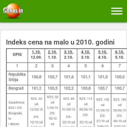
Indeks cena na malo u 2010. godini
1.10.
2.10.
3.10.
4.10.
5.10.
6.10.
OPIS
12.09.
1.10.
2.10.
3.10.
4.10.
5.10.
1
2
3
4
5
6
7
Republika
100,8
100,7
101,6
101,1
101,0
100,0
Srbija
Beograd
101,2
100,5
102,2
100,8
100,7
100,7
RZS: 50
RZS: 32
RZS: 83
RZS: 113
RZS: 142
RZS: 185
Saopštenja
od
od
od
od
od
od
RZS i ZIS
1/03/10
12/02/10
31/03/10
30/04/10
31/05/10
30/06/10
Beograda,
ZIS:
ZIS:
ZIS:
ZIS:
ZIS:
ZIS:
br.
18/10
37/10 od
49/10 od
10/10 od
25/10 od
32/10 od
i datum
od
2/06/10
2/07/10