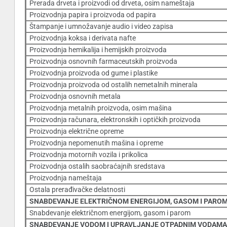
Prerada drveta i proizvodi od drveta, osim nameštaja
Proizvodnja papira i proizvoda od papira
Štampanje i umnožavanje audio i video zapisa
Proizvodnja koksa i derivata nafte
Proizvodnja hemikalija i hemijskih proizvoda
Proizvodnja osnovnih farmaceutskih proizvoda
Proizvodnja proizvoda od gume i plastike
Proizvodnja proizvoda od ostalih nemetalnih minerala
Proizvodnja osnovnih metala
Proizvodnja metalnih proizvoda, osim mašina
Proizvodnja računara, elektronskih i optičkih proizvoda
Proizvodnja električne opreme
Proizvodnja nepomenutih mašina i opreme
Proizvodnja motornih vozila i prikolica
Proizvodnja ostalih saobraćajnih sredstava
Proizvodnja nameštaja
Ostala prerađivačke delatnosti
SNABDEVANJE ELEKTRIČNOM ENERGIJOM, GASOM I PARO
Snabdevanje električnom energijom, gasom i parom
SNABDEVANJE VODOM I UPRAVLJANJE OTPADNIM VODAM