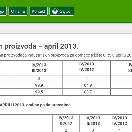
oga
O nama
Kontakt
Sajtovi
h proizvoda – april 2013.
 proizvođača industrijskih proizvoda za domaće tržište u RS u aprilu 201
IV/2013
IV/2013
I
IV/2012
III/2013
X
3
4
99,9
104,9
99,5
103,7
u APRILU 2013. godine po delatnostima
IV/2013
IV/2013
IV/2013
Ø
2012
III/2013
IV/2012
2
3
4