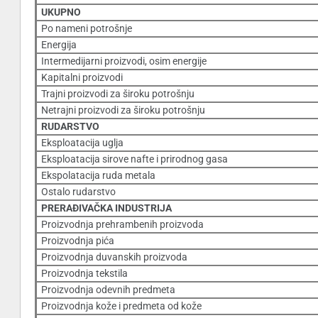
UKUPNO
Po nameni potrošnje
Energija
Intermedijarni proizvodi, osim energije
Kapitalni proizvodi
Trajni proizvodi za široku potrošnju
Netrajni proizvodi za široku potrošnju
RUDARSTVO
Eksploatacija uglja
Eksploatacija sirove nafte i prirodnog gasa
Ekspolatacija ruda metala
Ostalo rudarstvo
PRERAÐIVAČKA INDUSTRIJA
Proizvodnja prehrambenih proizvoda
Proizvodnja pića
Proizvodnja duvanskih proizvoda
Proizvodnja tekstila
Proizvodnja odevnih predmeta
Proizvodnja kože i predmeta od kože