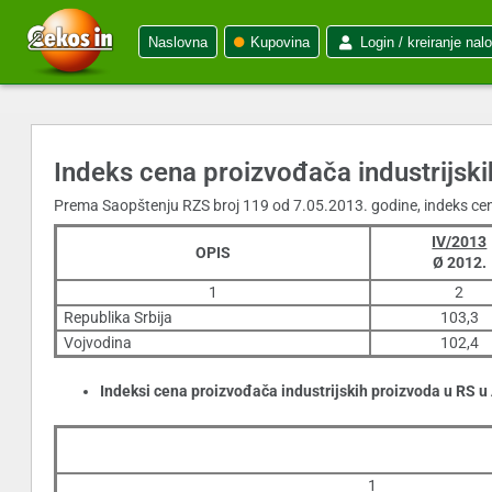
Naslovna
Kupovina
Login / kreiranje nal
Indeks cena proizvođača industrijski
Prema Saopštenju RZS broj 119 od 7.05.2013. godine, indeks cena
IV/2013
OPIS
Ø 2012.
1
2
Republika Srbija
103,3
Vojvodina
102,4
Indeksi cena proizvođača industrijskih proizvoda u RS 
1