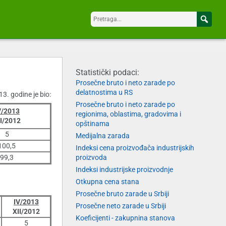
Statistički podaci:
Prosečne bruto i neto zarade po
delatnostima u RS
3. godine je bio:
Prosečne bruto i neto zarade po
V/2013
regionima, oblastima, gradovima i
II/2012
opštinama
5
Medijalna zarada
100,5
Indeksi cena proizvođača industrijskih
99,3
proizvoda
Indeksi industrijske proizvodnje
Otkupna cena stana
Prosečne bruto zarade u Srbiji
IV/2013
Prosečne neto zarade u Srbiji
XII/2012
Koeficijenti - zakupnina stanova
5