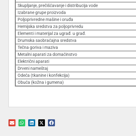
Skupljanje, prečišćavanje i distribucija vode
Izabrane grupe proizvoda
Poljoprivredne mašine i oruđa
Hemijska sredstva za poljoprivredu
Elementi i materijal za ugrađ. u građ.
Drumska saobraćajna sredstva
Tečna goriva i maziva
Metalni aparati za domaćinstvo
Električni aparati
Drveni nameštaj
Odeća (tkanine i konfekcija)
Obuća (kožna i gumena)