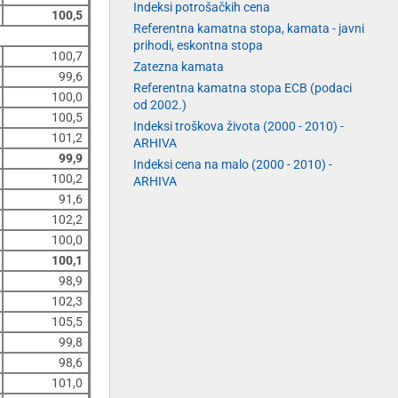
Indeksi potrošačkih cena
100,5
Referentna kamatna stopa, kamata - javni
prihodi, eskontna stopa
100,7
Zatezna kamata
99,6
Referentna kamatna stopa ECB (podaci
100,0
od 2002.)
100,5
Indeksi troškova života (2000 - 2010) -
101,2
ARHIVA
99,9
Indeksi cena na malo (2000 - 2010) -
100,2
ARHIVA
91,6
102,2
100,0
100,1
98,9
102,3
105,5
99,8
98,6
101,0