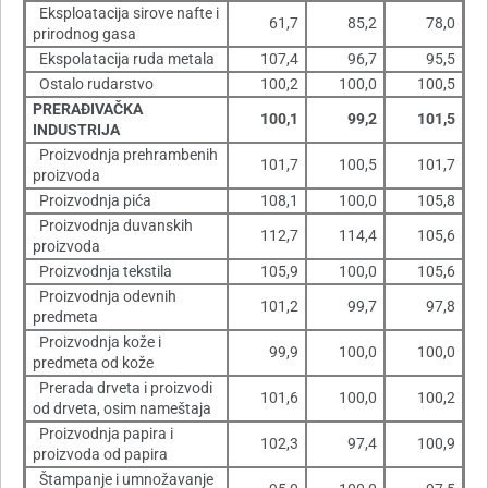
Eksploatacija sirove nafte i
61,7
85,2
78,0
prirodnog gasa
Ekspolatacija ruda metala
107,4
96,7
95,5
Ostalo rudarstvo
100,2
100,0
100,5
PRERAÐIVAČKA
100,1
99,2
101,5
INDUSTRIJA
Proizvodnja prehrambenih
101,7
100,5
101,7
proizvoda
Proizvodnja pića
108,1
100,0
105,8
Proizvodnja duvanskih
112,7
114,4
105,6
proizvoda
Proizvodnja tekstila
105,9
100,0
105,6
Proizvodnja odevnih
101,2
99,7
97,8
predmeta
Proizvodnja kože i
99,9
100,0
100,0
predmeta od kože
Prerada drveta i proizvodi
101,6
100,0
100,2
od drveta, osim nameštaja
Proizvodnja papira i
102,3
97,4
100,9
proizvoda od papira
Štampanje i umnožavanje