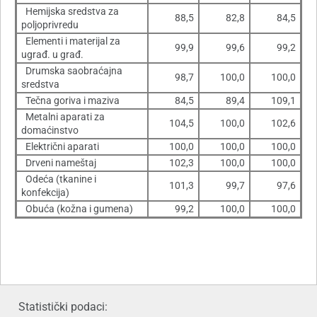
Hemijska sredstva za
88,5
82,8
84,5
poljoprivredu
Elementi i materijal za
99,9
99,6
99,2
ugrađ. u građ.
Drumska saobraćajna
98,7
100,0
100,0
sredstva
Tečna goriva i maziva
84,5
89,4
109,1
Metalni aparati za
104,5
100,0
102,6
domaćinstvo
Električni aparati
100,0
100,0
100,0
Drveni nameštaj
102,3
100,0
100,0
Odeća (tkanine i
101,3
99,7
97,6
konfekcija)
Obuća (kožna i gumena)
99,2
100,0
100,0
Statistički podaci: