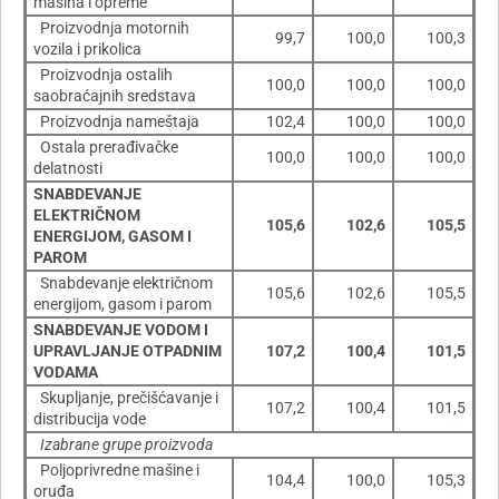
mašina i opreme
Proizvodnja motornih
99,7
100,0
100,3
vozila i prikolica
Proizvodnja ostalih
100,0
100,0
100,0
saobraćajnih sredstava
Proizvodnja nameštaja
102,4
100,0
100,0
Ostala prerađivačke
100,0
100,0
100,0
delatnosti
SNABDEVANJE
ELEKTRIČNOM
105,6
102,6
105,5
ENERGIJOM, GASOM I
PAROM
Snabdevanje električnom
105,6
102,6
105,5
energijom, gasom i parom
SNABDEVANJE VODOM I
UPRAVLJANJE OTPADNIM
107,2
100,4
101,5
VODAMA
Skupljanje, prečišćavanje i
107,2
100,4
101,5
distribucija vode
Izabrane grupe proizvoda
Poljoprivredne mašine i
104,4
100,0
105,3
oruđa