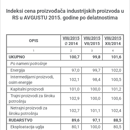
Indeksi cena proizvođača industrijskih proizvoda u
RS u AVGUSTU 2015. godine po delatnostima
VIII/2015
VIII/2015
VIII/2015
OPIS
Ø
2014
VII/2015
XII/2014
1
2
3
4
UKUPNO
100,7
99,8
101,6
Po nameni potrošnje
Energija
97,0
99,7
102,0
Intermedijarni proizvodi,
102,1
98,4
100,5
osim energije
Kapitalni proizvodi
101,0
100,0
101,2
Trajni proizvodi za široku
102,9
100,0
100,6
potrošnju
Netrajni proizvodi za
102,7
101,1
102,4
široku potrošnju
RUDARSTVO
89,6
97,1
88,5
Eksploatacija uglja
80,1
100,0
80,5