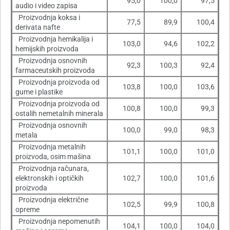
95,0
100,0
97,5
audio i video zapisa
Proizvodnja koksa i
77,5
89,9
100,4
derivata nafte
Proizvodnja hemikalija i
103,0
94,6
102,2
hemijskih proizvoda
Proizvodnja osnovnih
92,3
100,3
92,4
farmaceutskih proizvoda
Proizvodnja proizvoda od
103,8
100,0
103,6
gume i plastike
Proizvodnja proizvoda od
100,8
100,0
99,3
ostalih nemetalnih minerala
Proizvodnja osnovnih
100,0
99,0
98,3
metala
Proizvodnja metalnih
101,1
100,0
101,0
proizvoda, osim mašina
Proizvodnja računara,
elektronskih i optičkih
102,7
100,0
101,6
proizvoda
Proizvodnja električne
102,5
99,9
100,8
opreme
Proizvodnja nepomenutih
104,1
100,0
104,0