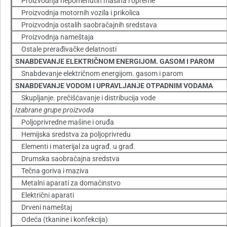
Proizvodnja nepomenutih mašina i opreme
Proizvodnja motornih vozila i prikolica
Proizvodnja ostalih saobraćajnih sredstava
Proizvodnja nameštaja
Ostale prerađivačke delatnosti
SNABDEVANJE ELEKTRIČNOM ENERGIJOM. GASOM I PAROM
Snabdevanje električnom energijom. gasom i parom
SNABDEVANJE VODOM I UPRAVLJANJE OTPADNIM VODAMA
Skupljanje. prečišćavanje i distribucija vode
Izabrane grupe proizvoda
Poljoprivredne mašine i oruđa
Hemijska sredstva za poljoprivredu
Elementi i materijal za ugrađ. u građ.
Drumska saobraćajna sredstva
Tečna goriva i maziva
Metalni aparati za domaćinstvo
Električni aparati
Drveni nameštaj
Odeća (tkanine i konfekcija)