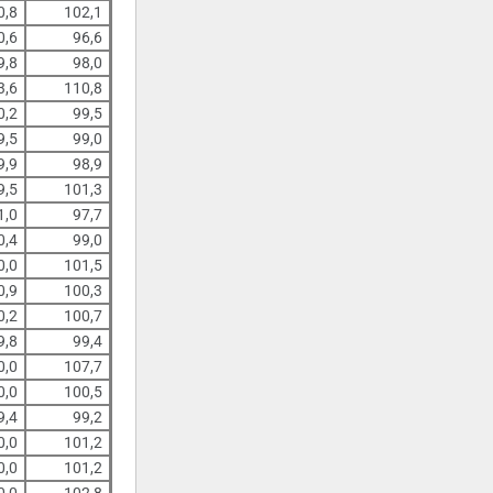
0,8
102,1
0,6
96,6
9,8
98,0
3,6
110,8
0,2
99,5
9,5
99,0
9,9
98,9
9,5
101,3
1,0
97,7
0,4
99,0
0,0
101,5
0,9
100,3
0,2
100,7
9,8
99,4
0,0
107,7
0,0
100,5
9,4
99,2
0,0
101,2
0,0
101,2