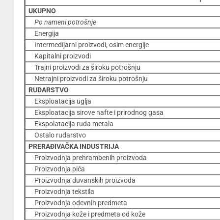
UKUPNO
Po nameni potrošnje
Energija
Intermedijarni proizvodi, osim energije
Kapitalni proizvodi
Trajni proizvodi za široku potrošnju
Netrajni proizvodi za široku potrošnju
RUDARSTVO
Eksploatacija uglja
Eksploatacija sirove nafte i prirodnog gasa
Ekspolatacija ruda metala
Ostalo rudarstvo
PRERAÐIVAČKA INDUSTRIJA
Proizvodnja prehrambenih proizvoda
Proizvodnja pića
Proizvodnja duvanskih proizvoda
Proizvodnja tekstila
Proizvodnja odevnih predmeta
Proizvodnja kože i predmeta od kože