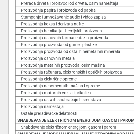
Prerada drveta i proizvodi od drveta, osim nameštaja
Proizvodnja papira i proizvoda od papira
Štampanje i umnožavanje audio i video zapisa
Proizvodnja koksa i derivata nafte
Proizvodnja hemikalija i hemijskih proizvoda
Proizvodnja osnovnih farmaceutskih proizvoda
Proizvodnja proizvoda od gume i plastike
Proizvodnja proizvoda od ostalih nemetalnih minerala
Proizvodnja osnovnih metala
Proizvodnja metalnih proizvoda, osim mašina
Proizvodnja računara, elektronskih i optičkih proizvoda
Proizvodnja električne opreme
Proizvodnja nepomenutih mašina i opreme
Proizvodnja motornih vozila i prikolica
Proizvodnja ostalih saobraćajnih sredstava
Proizvodnja nameštaja
Ostale prerađivačke delatnosti
SNABDEVANJE ELEKTRIČNOM ENERGIJOM, GASOM I PARO
Snabdevanje električnom energijom, gasom i parom