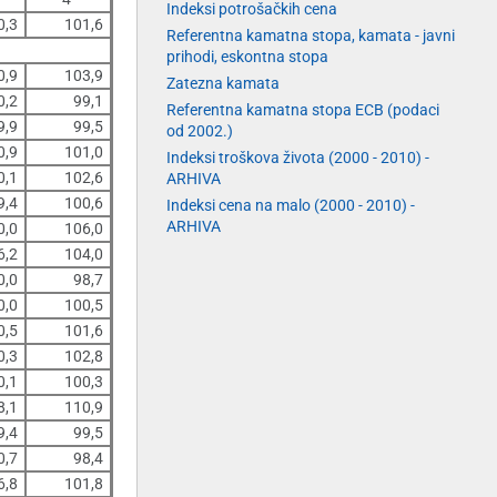
Indeksi potrošačkih cena
0,3
101,6
Referentna kamatna stopa, kamata - javni
prihodi, eskontna stopa
0,9
103,9
Zatezna kamata
0,2
99,1
Referentna kamatna stopa ECB (podaci
9,9
99,5
od 2002.)
0,9
101,0
Indeksi troškova života (2000 - 2010) -
0,1
102,6
ARHIVA
9,4
100,6
Indeksi cena na malo (2000 - 2010) -
ARHIVA
0,0
106,0
6,2
104,0
0,0
98,7
0,0
100,5
0,5
101,6
0,3
102,8
0,1
100,3
8,1
110,9
9,4
99,5
0,7
98,4
6,8
101,8