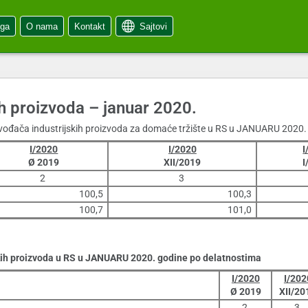
oga
O nama
Kontakt
Sajtovi
h proizvoda – januar 2020.
ođača industrijskih proizvoda za domaće tržište u RS u JANUARU 2020. 
I/2020
I/2020
I
Ø 2019
XII/2019
I
2
3
100,5
100,3
100,7
101,0
skih proizvoda u RS u JANUARU 2020. godine po delatnostima
I/2020
I/202
Ø 2019
XII/20
2
3