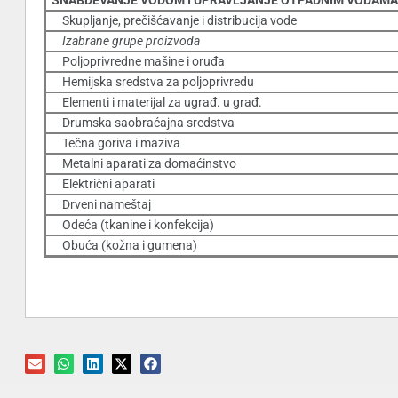
SNABDEVANJE VODOM I UPRAVLJANJE OTPADNIM VODAM
Skupljanje, prečišćavanje i distribucija vode
Izabrane grupe proizvoda
Poljoprivredne mašine i oruđa
Hemijska sredstva za poljoprivredu
Elementi i materijal za ugrađ. u građ.
Drumska saobraćajna sredstva
Tečna goriva i maziva
Metalni aparati za domaćinstvo
Električni aparati
Drveni nameštaj
Odeća (tkanine i konfekcija)
Obuća (kožna i gumena)