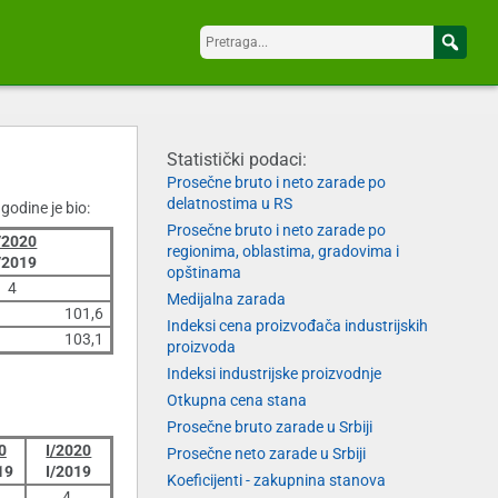
Statistički podaci:
Prosečne bruto i neto zarade po
delatnostima u RS
godine je bio:
Prosečne bruto i neto zarade po
/2020
regionima, oblastima, gradovima i
/2019
opštinama
4
Medijalna zarada
101,6
Indeksi cena proizvođača industrijskih
103,1
proizvoda
Indeksi industrijske proizvodnje
Otkupna cena stana
Prosečne bruto zarade u Srbiji
0
I/2020
Prosečne neto zarade u Srbiji
19
I/2019
Koeficijenti - zakupnina stanova
4