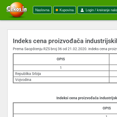
Naslovna
Kupovina
Login / kreiranje nal
Indeks cena proizvođača industrijski
Prema Saopštenju RZS broj 36 od 21.02.2020. indeks cena proizv
OPIS
1
Republika Srbija
Vojvodina
Indeksi cena proizvođača industrij
OPIS
1