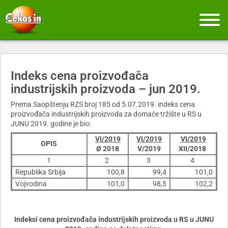
Indeks cena proizvođača
industrijskih proizvoda – jun 2019.
Prema Saopštenju RZS broj 185 od 5.07.2019. indeks cena
proizvođača industrijskih proizvoda za domaće tržište u RS u
JUNU 2019. godine je bio:
VI/2019
VI/2019
VI/2019
OPIS
Ø 2018
V/2019
XII/2018
1
2
3
4
Republika Srbija
100,8
99,4
101,0
Vojvodina
101,0
98,5
102,2
Indeksi cena proizvođača industrijskih proizvoda u RS u JUNU