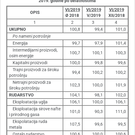
2019. godine po delatnostima
VI/2019
VI/2019
VI/2019
OPIS
Ø 2018
V/2019
XII/2018
1
2
3
4
UKUPNO
100,8
99,4
101,0
Po nameni potrošnje
Energija
99,7
97,9
101,4
Intermedijarni proizvodi,
100,7
100,1
100,3
osim energije
Kapitalni proizvodi
100,0
99,8
99,6
Trajni proizvodi za široku
99,4
100,2
100,2
potrošnju
Netrajni proizvodi za
102,3
100,0
101,9
široku potrošnju
RUDARSTVO
104,1
98,1
102,0
Eksploatacija uglja
106,1
100,0
106,1
Eksploatacija sirove nafte
101,0
90,3
111,0
i prirodnog gasa
Ekspolatacija ruda
107,5
99,6
99,5
metala
Ostalo rudarstvo
100,6
100,0
100,6