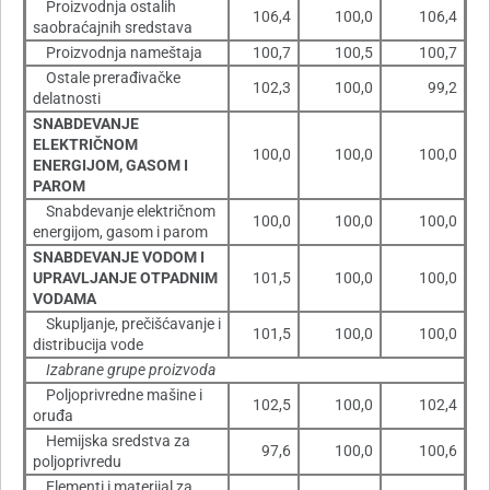
Proizvodnja ostalih
106,4
100,0
106,4
saobraćajnih sredstava
Proizvodnja nameštaja
100,7
100,5
100,7
Ostale prerađivačke
102,3
100,0
99,2
delatnosti
SNABDEVANJE
ELEKTRIČNOM
100,0
100,0
100,0
ENERGIJOM, GASOM I
PAROM
Snabdevanje električnom
100,0
100,0
100,0
energijom, gasom i parom
SNABDEVANJE VODOM I
UPRAVLJANJE OTPADNIM
101,5
100,0
100,0
VODAMA
Skupljanje, prečišćavanje i
101,5
100,0
100,0
distribucija vode
Izabrane grupe proizvoda
Poljoprivredne mašine i
102,5
100,0
102,4
oruđa
Hemijska sredstva za
97,6
100,0
100,6
poljoprivredu
Elementi i materijal za