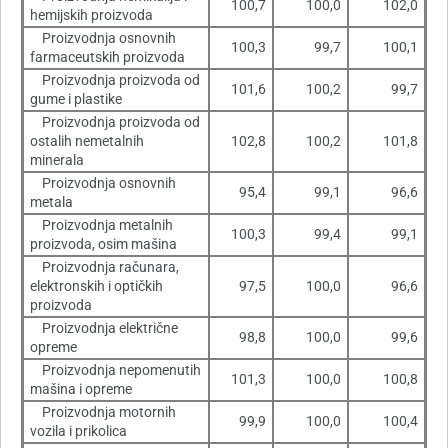
100,7
100,0
102,0
hemijskih proizvoda
Proizvodnja osnovnih
100,3
99,7
100,1
farmaceutskih proizvoda
Proizvodnja proizvoda od
101,6
100,2
99,7
gume i plastike
Proizvodnja proizvoda od
ostalih nemetalnih
102,8
100,2
101,8
minerala
Proizvodnja osnovnih
95,4
99,1
96,6
metala
Proizvodnja metalnih
100,3
99,4
99,1
proizvoda, osim mašina
Proizvodnja računara,
elektronskih i optičkih
97,5
100,0
96,6
proizvoda
Proizvodnja električne
98,8
100,0
99,6
opreme
Proizvodnja nepomenutih
101,3
100,0
100,8
mašina i opreme
Proizvodnja motornih
99,9
100,0
100,4
vozila i prikolica