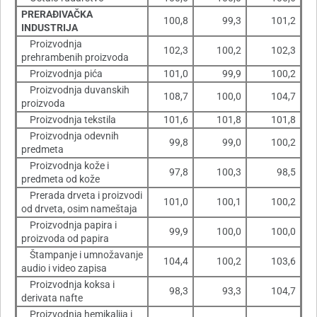
PRERAÐIVAČKA
100,8
99,3
101,2
INDUSTRIJA
Proizvodnja
102,3
100,2
102,3
prehrambenih proizvoda
Proizvodnja pića
101,0
99,9
100,2
Proizvodnja duvanskih
108,7
100,0
104,7
proizvoda
Proizvodnja tekstila
101,6
101,8
101,8
Proizvodnja odevnih
99,8
99,0
100,2
predmeta
Proizvodnja kože i
97,8
100,3
98,5
predmeta od kože
Prerada drveta i proizvodi
101,0
100,1
100,2
od drveta, osim nameštaja
Proizvodnja papira i
99,9
100,0
100,0
proizvoda od papira
Štampanje i umnožavanje
104,4
100,2
103,6
audio i video zapisa
Proizvodnja koksa i
98,3
93,3
104,7
derivata nafte
Proizvodnja hemikalija i