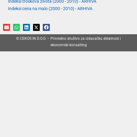
Indeksi troškova života (2000 - 2010) - ARHIVA
Indeksi cena na malo (2000 - 2010) - ARHIVA
© CEKOS IN D.O.O. – Privredno društvo za izdavačku delatnost i
ekonomski konsalting