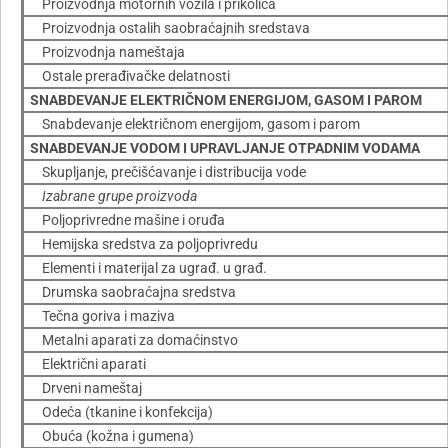
Proizvodnja motornih vozila i prikolica
Proizvodnja ostalih saobraćajnih sredstava
Proizvodnja nameštaja
Ostale prerađivačke delatnosti
SNABDEVANJE ELEKTRIČNOM ENERGIJOM, GASOM I PAROM
Snabdevanje električnom energijom, gasom i parom
SNABDEVANJE VODOM I UPRAVLJANJE OTPADNIM VODAMA
Skupljanje, prečišćavanje i distribucija vode
Izabrane grupe proizvoda
Poljoprivredne mašine i oruđa
Hemijska sredstva za poljoprivredu
Elementi i materijal za ugrađ. u građ.
Drumska saobraćajna sredstva
Tečna goriva i maziva
Metalni aparati za domaćinstvo
Električni aparati
Drveni nameštaj
Odeća (tkanine i konfekcija)
Obuća (kožna i gumena)