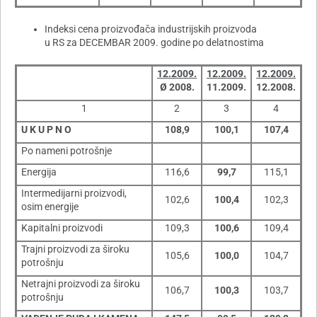
Indeksi cena proizvođača industrijskih proizvoda
u RS za DECEMBAR 2009. godine po delatnostima
12.2009.
12.2009.
12.2009.
Ø
2008.
11.2009.
12.2008.
1
2
3
4
U K U P N O
108,9
100,1
107,4
Po nameni potrošnje
Energija
116,6
99,7
115,1
Intermedijarni proizvodi,
102,6
100,4
102,3
osim energije
Kapitalni proizvodi
109,3
100,6
109,4
Trajni proizvodi za široku
105,6
100,0
104,7
potrošnju
Netrajni proizvodi za široku
106,7
100,3
103,7
potrošnju