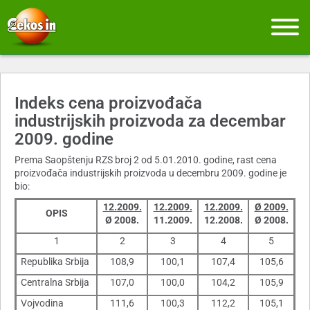
Indeks cena proizvođača
industrijskih proizvoda za decembar
2009. godine
Prema Saopštenju RZS broj 2 od 5.01.2010. godine, rast cena
proizvođača industrijskih proizvoda u decembru 2009. godine je
bio:
12.2009.
12.2009.
12.2009.
Ø
2009.
OPIS
Ø
2008.
11.2009.
12.2008.
Ø
2008.
1
2
3
4
5
Republika Srbija
108,9
100,1
107,4
105,6
Centralna Srbija
107,0
100,0
104,2
105,9
Vojvodina
111,6
100,3
112,2
105,1