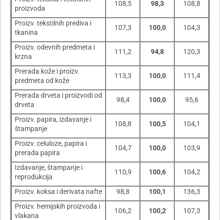
108,5
98,3
108,8
proizvoda
Proizv. tekstilnih prediva i
107,3
100,0
104,3
tkanina
Proizv. odevnih predmeta i
111,2
94,8
120,3
krzna
Prerada kože i proizv.
113,3
100,0
111,4
predmeta od kože
Prerada drveta i proizvodi od
98,4
100,0
95,6
drveta
Proizv. papira, izdavanje i
108,8
100,5
104,1
štampanje
Proizv. celuloze, papira i
104,7
100,0
103,9
prerada papira
Izdavanje, štampanje i
110,9
100,6
104,2
reprodukcija
Proizv. koksa i derivata nafte
98,8
100,1
136,3
Proizv. hemijskih proizvoda i
106,2
100,2
107,3
vlakana