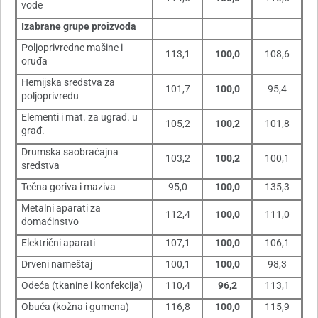
vode
Izabrane grupe proizvoda
Poljoprivredne mašine i
113,1
100,0
108,6
oruđa
Hemijska sredstva za
101,7
100,0
95,4
poljoprivredu
Elementi i mat. za ugrađ. u
105,2
100,2
101,8
građ.
Drumska saobraćajna
103,2
100,2
100,1
sredstva
Tečna goriva i maziva
95,0
100,0
135,3
Metalni aparati za
112,4
100,0
111,0
domaćinstvo
Električni aparati
107,1
100,0
106,1
Drveni nameštaj
100,1
100,0
98,3
Odeća (tkanine i konfekcija)
110,4
96,2
113,1
Obuća (kožna i gumena)
116,8
100,0
115,9