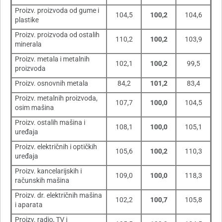
Proizv. proizvoda od gume i
104,5
100,2
104,6
plastike
Proizv. proizvoda od ostalih
110,2
100,2
103,9
minerala
Proizv. metala i metalnih
102,1
100,2
99,5
proizvoda
Proizv. osnovnih metala
84,2
101,2
83,4
Proizv. metalnih proizvoda,
107,7
100,0
104,5
osim mašina
Proizv. ostalih mašina i
108,1
100,0
105,1
uređaja
Proizv. električnih i optičkih
105,6
100,2
110,3
uređaja
Proizv. kancelarijskih i
109,0
100,0
118,3
računskih mašina
Proizv. dr. električnih mašina
102,2
100,7
105,8
i aparata
Proizv. radio, TV i