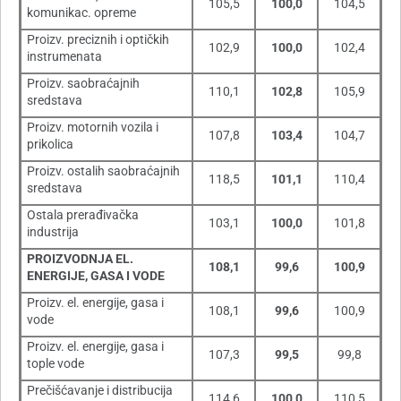
105,5
100,0
104,5
komunikac. opreme
Proizv. preciznih i optičkih
102,9
100,0
102,4
instrumenata
Proizv. saobraćajnih
110,1
102,8
105,9
sredstava
Proizv. motornih vozila i
107,8
103,4
104,7
prikolica
Proizv. ostalih saobraćajnih
118,5
101,1
110,4
sredstava
Ostala prerađivačka
103,1
100,0
101,8
industrija
PROIZVODNJA EL.
108,1
99,6
100,9
ENERGIJE, GASA I VODE
Proizv. el. energije, gasa i
108,1
99,6
100,9
vode
Proizv. el. energije, gasa i
107,3
99,5
99,8
tople vode
Prečišćavanje i distribucija
114,6
100,0
110,5