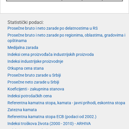
Statistički podaci:
Prosečne bruto i neto zarade po delatnostima u RS
Prosečne bruto i neto zarade po regionima, oblastima, gradovima i
opštinama
Medijalna zarada
Indeksi cena proizvođača industrijskih proizvoda
Indeksi industrijske proizvodnje
Otkupna cena stana
Prosečne bruto zarade u Srbiji
Prosečne neto zarade u Srbiji
Koeficijenti - zakupnina stanova
Indeksi potrošačkih cena
Referentna kamatna stopa, kamata - javni prihodi, eskontna stopa
Zatezna kamata
Referentna kamatna stopa ECB (podaci od 2002.)
Indeksi troškova života (2000 - 2010) - ARHIVA