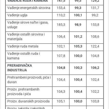
VAÐENJE RUDA I KAMENA
147,5
99,5
129,2
Vađenje energetskih sirovina
153,4
99,3
131,7
Vađenje uglja
110,2
100,1
99,2
Vađenje sirove nafte i gasa,
185,3
98,9
153,8
usluge
Vađenje ostalih sirovina i
106,4
101,2
108,6
materijala
Vađenje ruda metala
102,1
105,3
122,4
Vađenje ostalih ruda i
107,8
100,0
104,8
kamena
PRERAÐIVAČKA
104,8
100,3
106,2
INDUSTRIJA
Prehrambeni proizvodi, pića i
104,4
100,4
102,4
duvan
Proizv. prehrambenih
104,3
100,4
102,2
proizvoda i pića
Proizv. duvanskih proizvoda
105,1
100,0
103,8
Proizv. tekstila i tekstilnih