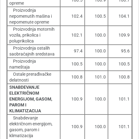
100.5
100.9
100.7
opreme
Proizvodnja
nepomenutih mašina i
102.4
100.5
104.1
nepomenute opreme
Proizvodnja motornih
vozila, prikolica i
102.1
100.0
109.9
poluprikolica
Proizvodnja ostalih
97.4
100.0
95.6
saobraćajnih sredstava
Proizvodnja
100.5
100.0
100.5
nameštaja
Ostale prerađivačke
100.8
101.0
100.8
delatnosti
SNABDEVANJE
ELEKTRIČNOM
ENERGIJOM, GASOM,
100.9
100.0
101.1
PAROM I
KLIMATIZACIJA
Snabdevanje
električnom energijom,
100.9
100.0
101.1
gasom, parom i
klimatizacija