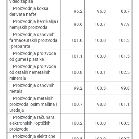
video zapisa
Proizvodnja koksa i
96.2
96.8
88.7
derivata nafte
Proizvodnja hemikalija i
98.6
100.7
97.9
hemijskih proizvoda
Proizvodnja osnovnih
farmaceutskih proizvoda
101.0
100.0
101.3
i preparata
Proizvodnja proizvoda
101.1
100.0
101.5
od gume i plastike
Proizvodnja proizvoda
od ostalih nemetalnih
100.8
100.1
102.5
minerala
Proizvodnja osnovnih
99.2
100.3
99.8
metala
Proizvodnja metalnih
proizvoda, osim mašina i
100.7
98.8
101.1
uređaja
Proizvodnja računara,
elektronskih i optičkih
100.2
100.0
100.3
proizvoda
Proizvodnja električne