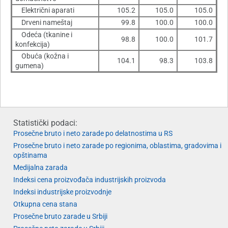
Električni aparati
105.2
105.0
105.0
Drveni nameštaj
99.8
100.0
100.0
Odeća (tkanine i
98.8
100.0
101.7
konfekcija)
Obuća (kožna i
104.1
98.3
103.8
gumena)
Statistički podaci:
Prosečne bruto i neto zarade po delatnostima u RS
Prosečne bruto i neto zarade po regionima, oblastima, gradovima i
opštinama
Medijalna zarada
Indeksi cena proizvođača industrijskih proizvoda
Indeksi industrijske proizvodnje
Otkupna cena stana
Prosečne bruto zarade u Srbiji