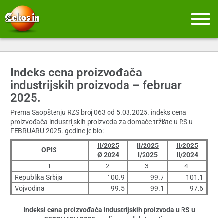
Indeks cena proizvođača
industrijskih proizvoda – februar
2025.
Prema Saopštenju RZS broj 063 od 5.03.2025. indeks cena
proizvođača industrijskih proizvoda za domaće tržište u RS u
FEBRUARU 2025. godine je bio:
II/2025
II/2025
II/2025
OPIS
Ø 2024
I/2025
II/2024
1
2
3
4
Republika Srbija
100.9
99.7
101.1
Vojvodina
99.5
99.1
97.6
Indeksi cena proizvođača industrijskih proizvoda u RS u