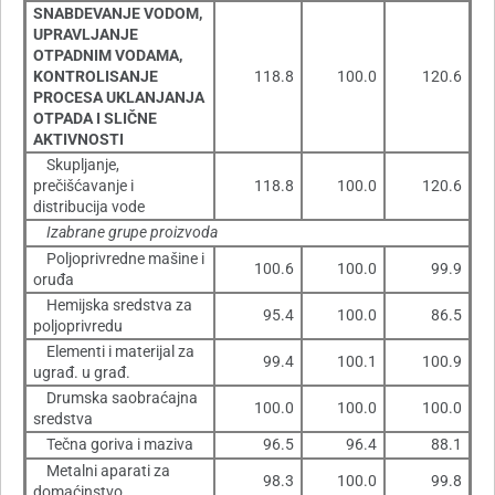
SNABDEVANJE VODOM,
UPRAVLJANJE
OTPADNIM VODAMA,
KONTROLISANJE
118.8
100.0
120.6
PROCESA UKLANJANJA
OTPADA I SLIČNE
AKTIVNOSTI
Skupljanje,
prečišćavanje i
118.8
100.0
120.6
distribucija vode
Izabrane grupe proizvoda
Poljoprivredne mašine i
100.6
100.0
99.9
oruđa
Hemijska sredstva za
95.4
100.0
86.5
poljoprivredu
Elementi i materijal za
99.4
100.1
100.9
ugrađ. u građ.
Drumska saobraćajna
100.0
100.0
100.0
sredstva
Tečna goriva i maziva
96.5
96.4
88.1
Metalni aparati za
98.3
100.0
99.8
domaćinstvo