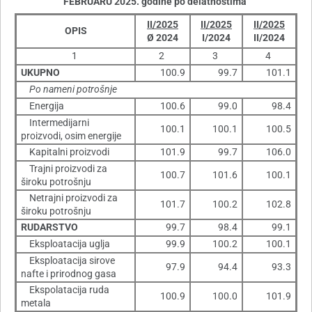
FEBRUARU 2025. godine po delatnostima
II/2025
II/2025
II/2025
OPIS
Ø 2024
I/2024
II/2024
1
2
3
4
UKUPNO
100.9
99.7
101.1
Po nameni potrošnje
Energija
100.6
99.0
98.4
Intermedijarni
100.1
100.1
100.5
proizvodi, osim energije
Kapitalni proizvodi
101.9
99.7
106.0
Trajni proizvodi za
100.7
101.6
100.1
široku potrošnju
Netrajni proizvodi za
101.7
100.2
102.8
široku potrošnju
RUDARSTVO
99.7
98.4
99.1
Eksploatacija uglja
99.9
100.2
100.1
Eksploatacija sirove
97.9
94.4
93.3
nafte i prirodnog gasa
Ekspolatacija ruda
100.9
100.0
101.9
metala