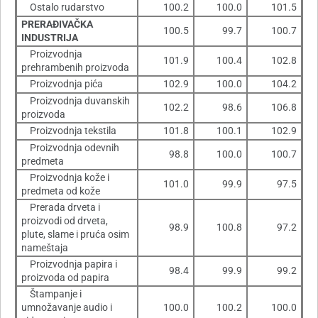
Ostalo rudarstvo
100.2
100.0
101.5
PRERAÐIVAČKA
100.5
99.7
100.7
INDUSTRIJA
Proizvodnja
101.9
100.4
102.8
prehrambenih proizvoda
Proizvodnja pića
102.9
100.0
104.2
Proizvodnja duvanskih
102.2
98.6
106.8
proizvoda
Proizvodnja tekstila
101.8
100.1
102.9
Proizvodnja odevnih
98.8
100.0
100.7
predmeta
Proizvodnja kože i
101.0
99.9
97.5
predmeta od kože
Prerada drveta i
proizvodi od drveta,
98.9
100.8
97.2
plute, slame i pruća osim
nameštaja
Proizvodnja papira i
98.4
99.9
99.2
proizvoda od papira
Štampanje i
umnožavanje audio i
100.0
100.2
100.0