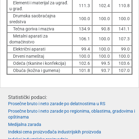
Elementi i materijal za ugrađ.
111.3
102.4
110.8
u građ.
Drumska saobraćajna
100.0
100.0
100.0
sredstva
Tečna goriva i maziva
134.9
90.8
141.1
Metalni aparati za
106.1
100.0
107.3
domaćinstvo
Električni aparati
99.4
100.0
99.0
Drveni nameštaj
100.0
100.0
100.0
Odeća (tkanine i konfekcija)
102.6
99.5
103.6
Obuća (kožna i gumena)
101.8
93.7
107.0
Statistički podaci:
Prosečne bruto i neto zarade po delatnostima u RS
Prosečne bruto i neto zarade po regionima, oblastima, gradovima i
opštinama
Medijalna zarada
Indeksi cena proizvođača industrijskih proizvoda