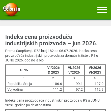
Indeks cena proizvođača
industrijskih proizvoda – jun 2026.
Prema Saopštenju RZS broj 182 od 06.07.2026. indeks cena
proizvođača industrijskih proizvoda za domaće tržište u RS u
JUNU 2026. godine je bio:
VI/2026
VI/2026
VI/2026
OPIS
Ø 2025
V/2026
VI/2025
1
2
3
4
Republika Srbija
106.6
99.1
107.0
Vojvodina
111.2
97.2
112.3
Indeksi cena proizvođača industrijskih proizvoda u RS u JUNU
2026. godine po delatnostima