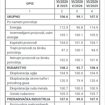
VI/2026
VI/2026
VI/2026
OPIS
Ø 2025
V/2026
VI/2025
1
2
3
4
UKUPNO
106.6
99.1
107.0
Po nameni potrošnje
Energija
112.9
96.8
114.9
Intermedijarni proizvodi, osim
105.1
100.1
105.0
energije
Kapitalni proizvodi
104.0
101.0
104.1
Trajni proizvodi za široku
97.2
100.1
94.5
potrošnju
Netrajni proizvodi za široku
102.0
100.1
101.6
potrošnju
RUDARSTVO
108.2
92.7
108.4
Eksploatacija uglja
104.9
100.0
104.9
Eksploatacija sirove nafte i
120.5
79.9
120.4
prirodnog gasa
Ekspolatacija ruda metala
100.7
100.0
100.9
Ostalo rudarstvo
105.3
100.4
105.7
PRERAÐIVAČKA INDUSTRIJA
107.6
99.0
107.9
Proizvodnja prehrambenih