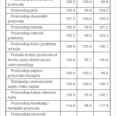
100.5
100.0
99.8
proizvoda
Proizvodnja pića
103.4
99.8
104.0
Proizvodnja duvanskih
107.5
100.0
105.9
proizvoda
Proizvodnja tekstila
100.9
99.8
101.2
Proizvodnja odevnih
102.2
99.5
103.2
predmeta
Proizvodnja kože i predmeta
100.8
103.4
100.1
od kože
Prerada drveta i proizvodi od
drveta, plute, slame i pruća
100.0
99.7
100.0
osim nameštaja
Proizvodnja papira i
100.9
100.2
99.0
proizvoda od papira
Štampanje i umnožavanje
100.5
100.0
100.7
audio i video zapisa
Proizvodnja koksa i derivata
136.3
92.4
142.1
nafte
Proizvodnja hemikalija i
116.0
98.6
117.9
hemijskih proizvoda
Proizvodnja osnovnih