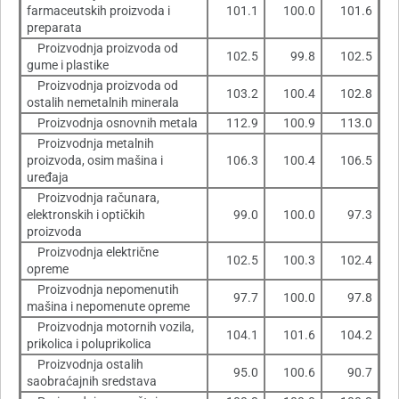
farmaceutskih proizvoda i
101.1
100.0
101.6
preparata
Proizvodnja proizvoda od
102.5
99.8
102.5
gume i plastike
Proizvodnja proizvoda od
103.2
100.4
102.8
ostalih nemetalnih minerala
Proizvodnja osnovnih metala
112.9
100.9
113.0
Proizvodnja metalnih
proizvoda, osim mašina i
106.3
100.4
106.5
uređaja
Proizvodnja računara,
elektronskih i optičkih
99.0
100.0
97.3
proizvoda
Proizvodnja električne
102.5
100.3
102.4
opreme
Proizvodnja nepomenutih
97.7
100.0
97.8
mašina i nepomenute opreme
Proizvodnja motornih vozila,
104.1
101.6
104.2
prikolica i poluprikolica
Proizvodnja ostalih
95.0
100.6
90.7
saobraćajnih sredstava