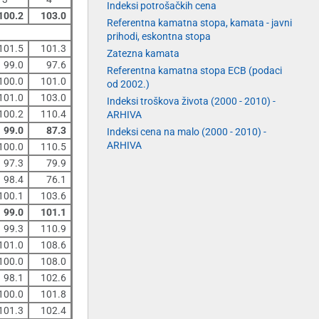
Indeksi potrošačkih cena
100.2
103.0
Referentna kamatna stopa, kamata - javni
prihodi, eskontna stopa
101.5
101.3
Zatezna kamata
99.0
97.6
Referentna kamatna stopa ECB (podaci
100.0
101.0
od 2002.)
101.0
103.0
Indeksi troškova života (2000 - 2010) -
100.2
110.4
ARHIVA
99.0
87.3
Indeksi cena na malo (2000 - 2010) -
ARHIVA
100.0
110.5
97.3
79.9
98.4
76.1
100.1
103.6
99.0
101.1
99.3
110.9
101.0
108.6
100.0
108.0
98.1
102.6
100.0
101.8
101.3
102.4