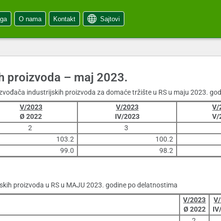
oga
O nama
Kontakt
Sajtovi
ih proizvoda – maj 2023.
vođača industrijskih proizvoda za domaće tržište u RS u maju 2023. godi
V/2023
V/2023
V/
Ø 2022
IV/2023
V/
2
3
103.2
100.2
99.0
98.2
ijskih proizvoda u RS u MAJU 2023. godine po delatnostima
V/2023
V
Ø 2022
IV
2