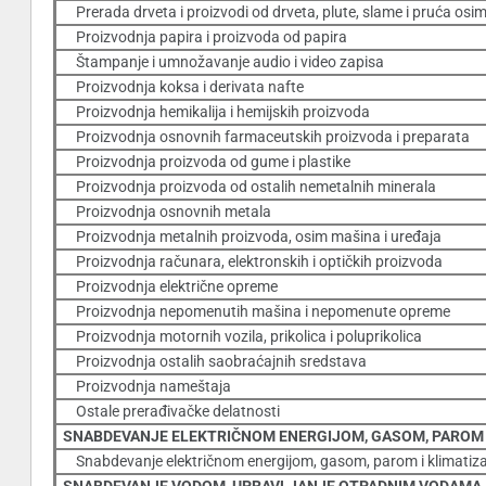
Prerada drveta i proizvodi od drveta, plute, slame i pruća os
Proizvodnja papira i proizvoda od papira
Štampanje i umnožavanje audio i video zapisa
Proizvodnja koksa i derivata nafte
Proizvodnja hemikalija i hemijskih proizvoda
Proizvodnja osnovnih farmaceutskih proizvoda i preparata
Proizvodnja proizvoda od gume i plastike
Proizvodnja proizvoda od ostalih nemetalnih minerala
Proizvodnja osnovnih metala
Proizvodnja metalnih proizvoda, osim mašina i uređaja
Proizvodnja računara, elektronskih i optičkih proizvoda
Proizvodnja električne opreme
Proizvodnja nepomenutih mašina i nepomenute opreme
Proizvodnja motornih vozila, prikolica i poluprikolica
Proizvodnja ostalih saobraćajnih sredstava
Proizvodnja nameštaja
Ostale prerađivačke delatnosti
SNABDEVANJE ELEKTRIČNOM ENERGIJOM, GASOM, PAROM I
Snabdevanje električnom energijom, gasom, parom i klimatiza