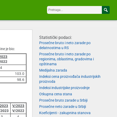
Statistički podaci:
Prosečne bruto i neto zarade po
delatnostima u RS
ne je bio:
Prosečne bruto i neto zarade po
2023
regionima, oblastima, gradovima i
2022
opštinama
4
Medijalna zarada
103.0
Indeksi cena proizvođača industrijskih
98.6
proizvoda
Indeksi industrijske proizvodnje
Otkupna cena stana
Prosečne bruto zarade u Srbiji
/2023
V/2023
Prosečne neto zarade u Srbiji
/2023
V/2022
Koeficijenti - zakupnina stanova
3
4