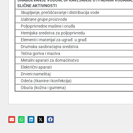
SNABDEVANJE VODOM, UPRAVLJANJE OTPADNIM VODAMA,
SLIČNE AKTIVNOSTI
Skupljanje, prečišćavanje i distribucija vode
Izabrane grupe proizvoda
Poljoprivredne mašine i oruđa
Hemijska sredstva za poljoprivredu
Elementi i materijal za ugrađ. u građ.
Drumska saobraćajna sredstva
Tečna goriva i maziva
Metalni aparati za domaćinstvo
Električni aparati
Drveni nameštaj
Odeća (tkanine i konfekcija)
Obuća (kožna i gumena)