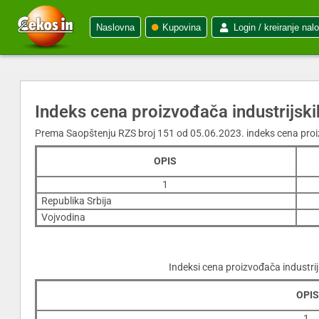
Naslovna
Kupovina
Login / kreiranje nal
Indeks cena proizvođača industrijsk
Prema Saopštenju RZS broj 151 od 05.06.2023. indeks cena proiz
OPIS
1
Republika Srbija
Vojvodina
Indeksi cena proizvođača industr
OPIS
1