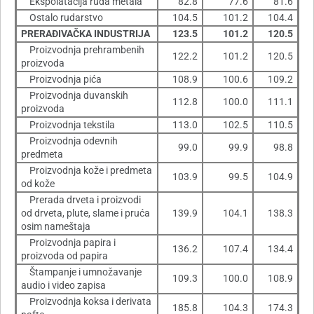
Ekspolatacija ruda metala
82.8
77.6
81.6
Ostalo rudarstvo
104.5
101.2
104.4
PRERAÐIVAČKA INDUSTRIJA
123.5
101.2
120.5
Proizvodnja prehrambenih
122.2
101.2
120.5
proizvoda
Proizvodnja pića
108.9
100.6
109.2
Proizvodnja duvanskih
112.8
100.0
111.1
proizvoda
Proizvodnja tekstila
113.0
102.5
110.5
Proizvodnja odevnih
99.0
99.9
98.8
predmeta
Proizvodnja kože i predmeta
103.9
99.5
104.9
od kože
Prerada drveta i proizvodi
od drveta, plute, slame i pruća
139.9
104.1
138.3
osim nameštaja
Proizvodnja papira i
136.2
107.4
134.4
proizvoda od papira
Štampanje i umnožavanje
109.3
100.0
108.9
audio i video zapisa
Proizvodnja koksa i derivata
185.8
104.3
174.3