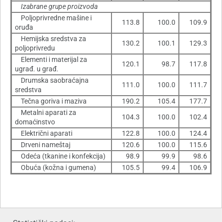
Izabrane grupe proizvoda
Poljoprivredne mašine i
113.8
100.0
109.9
oruđa
Hemijska sredstva za
130.2
100.1
129.3
poljoprivredu
Elementi i materijal za
120.1
98.7
117.8
ugrađ. u građ.
Drumska saobraćajna
111.0
100.0
111.7
sredstva
Tečna goriva i maziva
190.2
105.4
177.7
Metalni aparati za
104.3
100.0
102.4
domaćinstvo
Električni aparati
122.8
100.0
124.4
Drveni nameštaj
120.6
100.0
115.6
Odeća (tkanine i konfekcija)
98.9
99.9
98.6
Obuća (kožna i gumena)
105.5
99.4
106.9