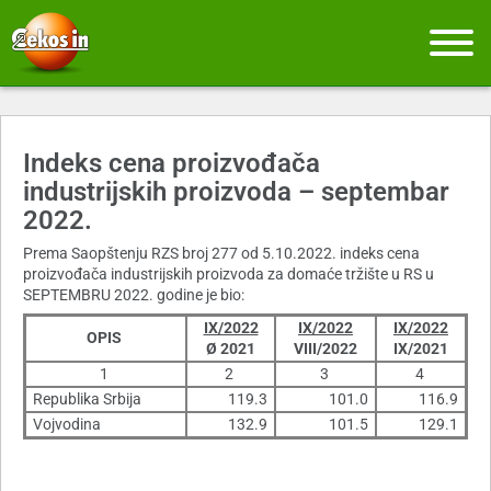
Indeks cena proizvođača
industrijskih proizvoda – septembar
2022.
Prema Saopštenju RZS broj 277 od 5.10.2022. indeks cena
proizvođača industrijskih proizvoda za domaće tržište u RS u
SEPTEMBRU 2022. godine je bio:
IX/2022
IX/2022
IX/2022
OPIS
Ø 2021
VIII/2022
IX/2021
1
2
3
4
Republika Srbija
119.3
101.0
116.9
Vojvodina
132.9
101.5
129.1