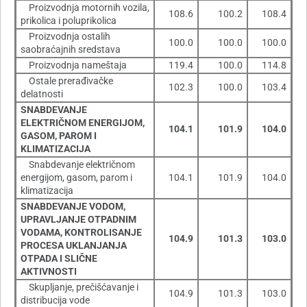
Proizvodnja motornih vozila,
108.6
100.2
108.4
prikolica i poluprikolica
Proizvodnja ostalih
100.0
100.0
100.0
saobraćajnih sredstava
Proizvodnja nameštaja
119.4
100.0
114.8
Ostale prerađivačke
102.3
100.0
103.4
delatnosti
SNABDEVANJE
ELEKTRIČNOM ENERGIJOM,
104.1
101.9
104.0
GASOM, PAROM I
KLIMATIZACIJA
Snabdevanje električnom
energijom, gasom, parom i
104.1
101.9
104.0
klimatizacija
SNABDEVANJE VODOM,
UPRAVLJANJE OTPADNIM
VODAMA, KONTROLISANJE
104.9
101.3
103.0
PROCESA UKLANJANJA
OTPADA I SLIČNE
AKTIVNOSTI
Skupljanje, prečišćavanje i
104.9
101.3
103.0
distribucija vode