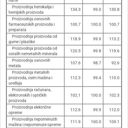
nafte
Proizvodnja hemikalija i
134.3
99.0
130.8
hemijskih proizvoda
Proizvodnja osnovnih
farmaceutskih proizvoda i
100.7
100.0
100.7
preparata
Proizvodnja proizvoda od
118.9
99.9
113.2
gume i plastike
Proizvodnja proizvoda od
120.5
99.8
119.6
ostalih nemetalnih minerala
Proizvodnja osnovnih
107.6
98.7
92.6
metala
Proizvodnja metalnih
proizvoda, osim mašina i
112.3
99.4
110.0
uređaja
Proizvodnja računara,
elektronskih i optičkih
102.1
100.0
102.3
proizvoda
Proizvodnja električne
112.6
99.9
112.0
opreme
Proizvodnja nepomenutih
111.9
100.0
109.1
mašina i nepomenute opreme