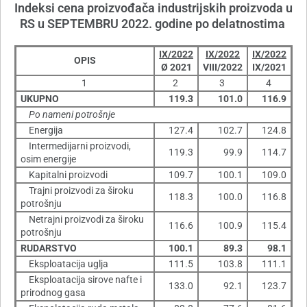
Indeksi cena proizvođača industrijskih proizvoda u
RS u SEPTEMBRU 2022. godine po delatnostima
IX/2022
IX/2022
IX/2022
OPIS
Ø 2021
VIII/2022
IX/2021
1
2
3
4
UKUPNO
119.3
101.0
116.9
Po nameni potrošnje
Energija
127.4
102.7
124.8
Intermedijarni proizvodi,
119.3
99.9
114.7
osim energije
Kapitalni proizvodi
109.7
100.1
109.0
Trajni proizvodi za široku
118.3
100.0
116.8
potrošnju
Netrajni proizvodi za široku
116.6
100.9
115.4
potrošnju
RUDARSTVO
100.1
89.3
98.1
Eksploatacija uglja
111.5
103.8
111.1
Eksploatacija sirove nafte i
133.0
92.1
123.7
prirodnog gasa