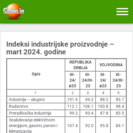
Indeksi industrijske proizvodnje –
mart 2024. godine
REPUBLIKA
VOJVODINA
SRBIJA
Opis
III-
III-
III-
III-
24/
24/III-
24/
24/III-
ø23
23
ø23
23
1
2
3
4
5
Industrija – ukupno
101.6
94.2
88.2
83.7
Rudarstvo
112.1
106.1
100.8
98.4
Prerađivačka industrija
99.2
93.4
87.8
83.5
Snabdevanje električnom
energijom, gasom, parom i
107.4
92.0
95.8
84.1
klimatizacija