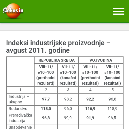
Indeksi industrijske proizvodnje –
avgust 2011. godine
REPUBLIKA SRBIJA
VOJVODINA
VIII-11/
VII-11/
VIII-11/
VII-11/
10=100
10=100
10=100
10=100
ø
ø
ø
ø
(prethodni
(konačni
(prethodni
(konačni
rezultati)
rezultati)
rezultati)
rezultati)
1
2
3
4
5
Industrija –
97,7
98,2
92,2
96,8
ukupno
Rudarstvo
118,5
96,0
116,9
118,9
Prerađivačka
96,8
99,9
91,9
96,5
industrija
Snabdevanje