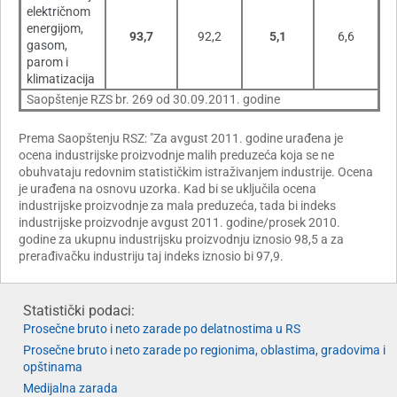
električnom
energijom,
93,7
92,2
5,1
6,6
gasom,
parom i
klimatizacija
Saopštenje RZS br. 269 od 30.09.2011. godine
Prema Saopštenju RSZ: "Za avgust 2011. godine urađena je
ocena industrijske proizvodnje malih preduzeća koja se ne
obuhvataju redovnim statističkim istraživanjem industrije. Ocena
je urađena na osnovu uzorka. Kad bi se uključila ocena
industrijske proizvodnje za mala preduzeća, tada bi indeks
industrijske proizvodnje avgust 2011. godine/prosek 2010.
godine za ukupnu industrijsku proizvodnju iznosio 98,5 a za
prerađivačku industriju taj indeks iznosio bi 97,9.
Statistički podaci:
Prosečne bruto i neto zarade po delatnostima u RS
Prosečne bruto i neto zarade po regionima, oblastima, gradovima i
opštinama
Medijalna zarada