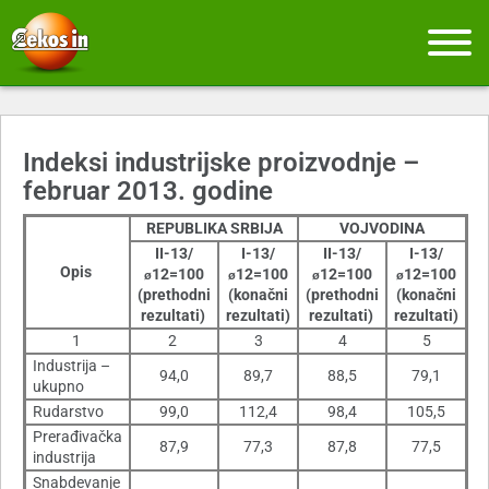
Indeksi industrijske proizvodnje –
februar 2013. godine
REPUBLIKA SRBIJA
VOJVODINA
II-13/
I-13/
II-13/
I-13/
Opis
12=100
12=100
12=100
12=100
ø
ø
ø
ø
(prethodni
(konačni
(prethodni
(konačni
rezultati)
rezultati)
rezultati)
rezultati)
1
2
3
4
5
Industrija –
94,0
89,7
88,5
79,1
ukupno
Rudarstvo
99,0
112,4
98,4
105,5
Prerađivačka
87,9
77,3
87,8
77,5
industrija
Snabdevanje