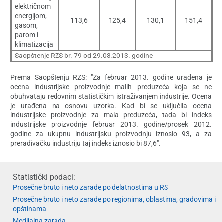
električnom
energijom,
113,6
125,4
130,1
151,4
gasom,
parom i
klimatizacija
Saopštenje RZS br. 79 od 29.03.2013. godine
Prema Saopštenju RZS: "Za februar 2013. godine urađena je
ocena industrijske proizvodnje malih preduzeća koja se ne
obuhvataju redovnim statističkim istraživanjem industrije. Ocena
je urađena na osnovu uzorka. Kad bi se uključila ocena
industrijske proizvodnje za mala preduzeća, tada bi indeks
industrijske proizvodnje februar 2013. godine/prosek 2012.
godine za ukupnu industrijsku proizvodnju iznosio 93, a za
prerađivačku industriju taj indeks iznosio bi 87,6".
Statistički podaci:
Prosečne bruto i neto zarade po delatnostima u RS
Prosečne bruto i neto zarade po regionima, oblastima, gradovima i
opštinama
Medijalna zarada