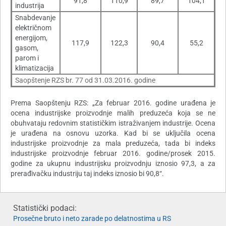
91,8
110,9
89,7
104,1
industrija
Snabdevanje
električnom
energijom,
117,9
122,3
90,4
55,2
gasom,
parom i
klimatizacija
Saopštenje RZS br. 77 od 31.03.2016. godine
Prema Saopštenju RZS: „Za februar 2016. godine urađena je
ocena industrijske proizvodnje malih preduzeća koja se ne
obuhvataju redovnim statističkim istraživanjem industrije. Ocena
je urađena na osnovu uzorka. Kad bi se uključila ocena
industrijske proizvodnje za mala preduzeća, tada bi indeks
industrijske proizvodnje februar 2016. godine/prosek 2015.
godine za ukupnu industrijsku proizvodnju iznosio 97,3, a za
prerađivačku industriju taj indeks iznosio bi 90,8“.
Statistički podaci:
Prosečne bruto i neto zarade po delatnostima u RS