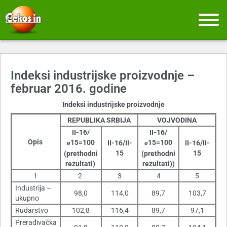
Indeksi industrijske proizvodnje –
februar 2016. godine
Indeksi industrijske proizvodnje
REPUBLIKA SRBIJA
VOJVODINA
II-16/
II-16/
Opis
15=100
15=100
II-16/II-
II-16/II-
ø
ø
15
15
(prethodni
(prethodni
rezultati)
rezultati)
)
1
2
3
4
5
Industrija –
98,0
114,0
89,7
103,7
ukupno
Rudarstvo
102,8
116,4
89,7
97,1
Prerađivačka