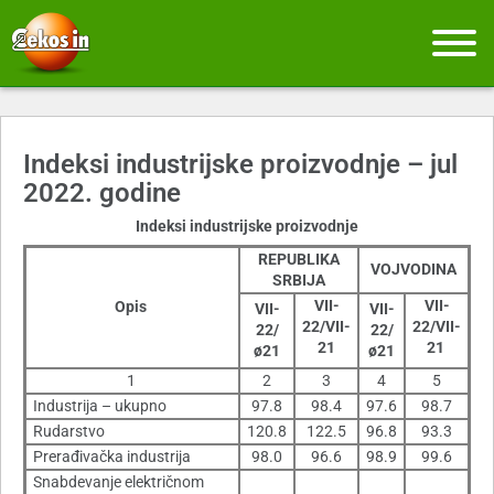
Indeksi industrijske proizvodnje – jul
2022. godine
Indeksi industrijske proizvodnje
REPUBLIKA
VOJVODINA
SRBIJA
VII-
VII-
Opis
VII-
VII-
22/VII-
22/VII-
22/
22/
21
21
ø21
ø21
1
2
3
4
5
Industrija – ukupno
97.8
98.4
97.6
98.7
Rudarstvo
120.8
122.5
96.8
93.3
Prerađivačka industrija
98.0
96.6
98.9
99.6
Snabdevanje električnom