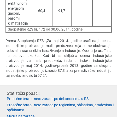
električnom
energijom,
60,4
91,7
–
–
gasom,
parom i
klimatizacija
Saopštenje RZS br. 172 od 30.06.2014. godine
Prema Saopštenju RZS: „Za maj 2014. godine urađena je ocena
industrijske proizvodnje malih preduzeća koja se ne obuhvataju
redovnim statističkim istraživanjem industrije. Ocena je urađena
na osnovu uzorka. Kad bi se uključila ocena industrijske
proizvodnje za mala preduzeća, tada bi indeks industrijske
proizvodnje maj 2014. godine/prosek 2013. godine za ukupnu
industrijsku proizvodnju iznosio 87,3, a za prerađivačku industriju
taj indeks iznosio bi 97,2“.
Statistički podaci:
Prosečne bruto i neto zarade po delatnostima u RS
Prosečne bruto i neto zarade po regionima, oblastima, gradovima i
opštinama
Medijalna zarada