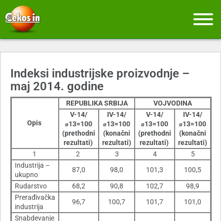
Indeksi industrijske proizvodnje –
maj 2014. godine
REPUBLIKA SRBIJA
VOJVODINA
V-14/
IV-14/
V-14/
IV-14/
Opis
13=100
13=100
13=100
13=100
ø
ø
ø
ø
(prethodni
(konačni
(prethodni
(konačni
rezultati)
rezultati)
rezultati)
rezultati)
1
2
3
4
5
Industrija –
87,0
98,0
101,3
100,5
ukupno
Rudarstvo
68,2
90,8
102,7
98,9
Prerađivačka
96,7
100,7
101,7
101,0
industrija
Snabdevanje