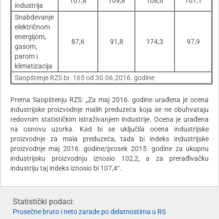
107,8
109,8
108,6
107,1
industrija
Snabdevanje
električnom
energijom,
87,6
91,8
174,3
97,9
gasom,
parom i
klimatizacija
Saopštenje RZS br. 165 od 30.06.2016. godine
Prema Saopštenju RZS: „Za maj 2016. godine urađena je ocena
industrijske proizvodnje malih preduzeća koja se ne obuhvataju
redovnim statističkim istraživanjem industrije. Ocena je urađena
na osnovu uzorka. Kad bi se uključila ocena industrijske
proizvodnje za mala preduzeća, tada bi indeks industrijske
proizvodnje maj 2016. godine/prosek 2015. godine za ukupnu
industrijsku proizvodnju iznosio 102,2, a za prerađivačku
industriju taj indeks iznosio bi 107,4“.
Statistički podaci:
Prosečne bruto i neto zarade po delatnostima u RS