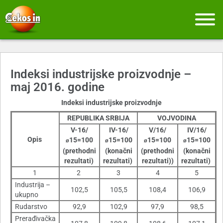
Indeksi industrijske proizvodnje –
maj 2016. godine
Indeksi industrijske proizvodnje
REPUBLIKA SRBIJA
VOJVODINA
V-16/
IV-16/
V/16/
IV/16/
Opis
15=100
15=100
15=100
15=100
ø
ø
ø
ø
(prethodni
(konačni
(prethodni
(konačni
rezultati)
rezultati)
rezultati)
)
rezultati)
1
2
3
4
5
Industrija –
102,5
105,5
108,4
106,9
ukupno
Rudarstvo
92,9
102,9
97,9
98,5
Prerađivačka