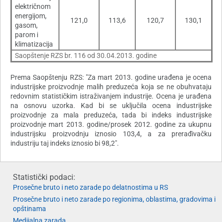
električnom
energijom,
121,0
113,6
120,7
130,1
gasom,
parom i
klimatizacija
Saopštenje RZS br. 116 od 30.04.2013. godine
Prema Saopštenju RZS: "Za mart 2013. godine urađena je ocena
industrijske proizvodnje malih preduzeća koja se ne obuhvataju
redovnim statističkim istraživanjem industrije. Ocena je urađena
na osnovu uzorka. Kad bi se uključila ocena industrijske
proizvodnje za mala preduzeća, tada bi indeks industrijske
proizvodnje mart 2013. godine/prosek 2012. godine za ukupnu
industrijsku proizvodnju iznosio 103,4, a za prerađivačku
industriju taj indeks iznosio bi 98,2".
Statistički podaci:
Prosečne bruto i neto zarade po delatnostima u RS
Prosečne bruto i neto zarade po regionima, oblastima, gradovima i
opštinama
Medijalna zarada