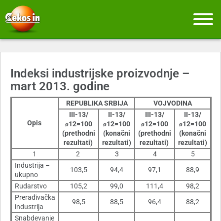
Indeksi industrijske proizvodnje –
mart 2013. godine
REPUBLIKA SRBIJA
VOJVODINA
III-13/
II-13/
III-13/
II-13/
Opis
12=100
12=100
12=100
12=100
ø
ø
ø
ø
(prethodni
(konačni
(prethodni
(konačni
rezultati)
rezultati)
rezultati)
rezultati)
1
2
3
4
5
Industrija –
103,5
94,4
97,1
88,9
ukupno
Rudarstvo
105,2
99,0
111,4
98,2
Prerađivačka
98,5
88,5
96,4
88,2
industrija
Snabdevanje