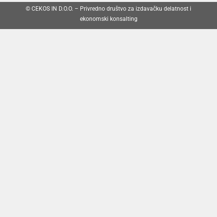
© CEKOS IN D.O.O. – Privredno društvo za izdavačku delatnost i
ekonomski konsalting