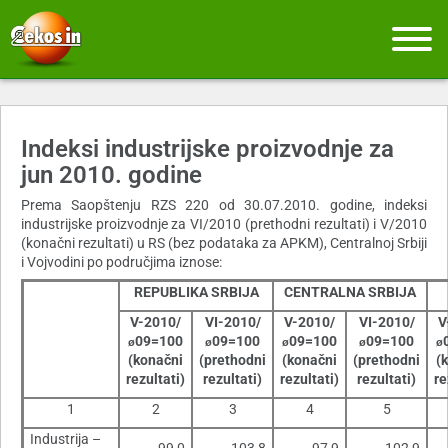
Indeksi industrijske proizvodnje za
jun 2010. godine
Prema Saopštenju RZS 220 od 30.07.2010. godine, indeksi
industrijske proizvodnje za VI/2010 (prethodni rezultati) i V/2010
(konačni rezultati) u RS (bez podataka za APKM), Centralnoj Srbiji
i Vojvodini po područjima iznose:
REPUBLIKA SRBIJA
CENTRALNA SRBIJA
V-2010/
VI-2010/
V-2010/
VI-2010/
V
09=100
09=100
09=100
09=100
ø
ø
ø
ø
ø
(konačni
(prethodni
(konačni
(prethodni
(
rezultati)
rezultati)
rezultati)
rezultati)
re
1
2
3
4
5
Industrija –