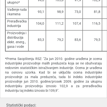
99,0
103,8
97,9
102,9
ukupno*
Vađenje ruda
93,1
98,9
73,0
81,8
i kamena
Prerađivačka
104,0
111,2
107,4
116,5
industrija
Proizvodnja i
distribucija
83,3
79,2
83,6
79,5
elekt. energ.,
gasa i vode
*Prema Saopštenju RSZ: "Za jun 2010. godine urađena je ocena
industrijske proizvodnje malih preduzeća koja se ne obuhvataju
redovnim statističkim istraživanjem industrije. Ocena je urađena
na osnovu uzorka. Kad bi se uključila ocena industrijske
proizvodnje za mala preduzeća, tada bi indeks industrijske
proizvodnje jun 2010. godine/prosek 2009. godine za ukupnu
industrijsku proizvodnju iznosio 102,9 a za prerađivačku
industriju taj indeks iznosio bi 109,9".
Statistički podaci: