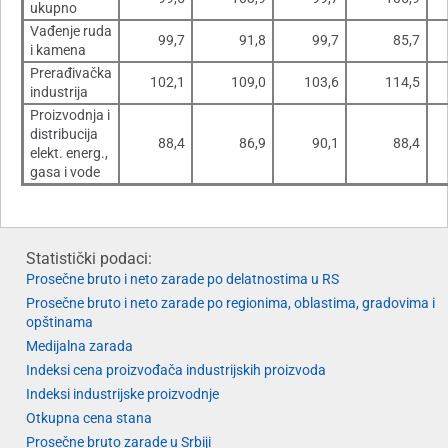
ukupno
Vađenje ruda
99,7
91,8
99,7
85,7
i kamena
Prerađivačka
102,1
109,0
103,6
114,5
industrija
Proizvodnja i
distribucija
88,4
86,9
90,1
88,4
elekt. energ.,
gasa i vode
Statistički podaci:
Prosečne bruto i neto zarade po delatnostima u RS
Prosečne bruto i neto zarade po regionima, oblastima, gradovima i
opštinama
Medijalna zarada
Indeksi cena proizvođača industrijskih proizvoda
Indeksi industrijske proizvodnje
Otkupna cena stana
Prosečne bruto zarade u Srbiji