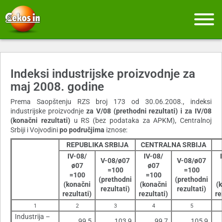
Indeksi industrijske proizvodnje za
maj 2008. godine
Prema Saopštenju RZS broj 173 od 30.06.2008., indeksi
industrijske proizvodnje
za V/08 (prethodni rezultati) i za IV/08
(konačni rezultati)
u RS (bez podataka za APKM), Centralnoj
Srbiji i Vojvodini
po područjima
iznose:
REPUBLIKA SRBIJA
CENTRALNA SRBIJA
IV-08/
IV-08/
V-08/ø07
V-08/ø07
ø07
ø07
=100
=100
=100
=100
(prethodni
(prethodni
(konačni
(konačni
(
rezultati)
rezultati)
rezultati)
rezultati)
re
1
2
3
4
5
Industrija –
99,5
103,9
99,7
105,9