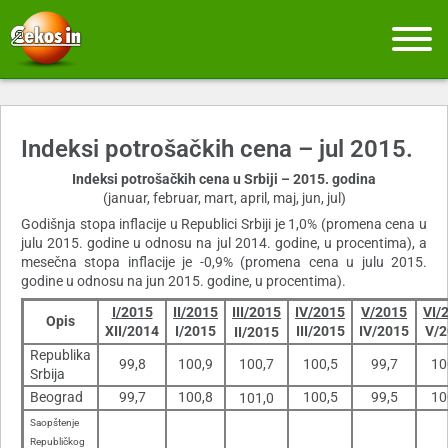
Indeksi potrošačkih cena – jul 2015.
Indeksi potrošačkih cena u Srbiji – 2015. godina
(januar, februar, mart, april, maj, jun, jul)
Godišnja stopa inflacije u Republici Srbiji je 1,0% (promena cena u
julu 2015. godine u odnosu na jul 2014. godine, u procentima), a
mesečna stopa inflacije je -0,9% (promena cena u julu 2015.
godine u odnosu na jun 2015. godine, u procentima).
I/2015
II/2015
III/2015
IV/2015
V/2015
VI/
Opis
XII/2014
I/2015
III/2015
IV/2015
V/2
II/2015
Republika
99,8
100,9
100,7
100,5
99,7
10
Srbija
Beograd
99,7
100,8
100,5
99,5
10
101,0
Saopštenje
Republičkog