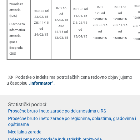
zavoda za
RZS:
RZS:
RZS: 156
RZS: 65
RZS: 93 od
statistiku
RZS: 38 od
o
123 od
od
od
(RZS)
14
/04/15
23
/02/15
13
/
12
/05/15
12
/06/15
12
/03/15
ZIS: 11/15
ZIS: 26/15
i Zavoda za
ZIS: 33/15
ZIS: 41/15
ZIS:
ZIS: 
od
od
informatiku i
od
od
18/15 od
o
24/02/15
statistiku
15/04/15
13/03/15
13/05/15
15/06/15
14/0
grada
Beograda
(ZIS)
Podatke o indeksima potrošačkih cena redovno objavljujemo
u časopisu
„Informator“.
Statistički podaci:
Prosečne bruto i neto zarade po delatnostima u RS
Prosečne bruto i neto zarade po regionima, oblastima, gradovima i
opštinama
Medijalna zarada
Indeksi cena proizvođača industrijskih proizvoda