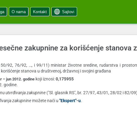
oga
O nama
Kontakt
Sajtovi
mesečne zakupnine za korišćenje stanova 
. 50/92, 76/92, …, i 99/11) ministar životne sredine, rudarstva i prostor
 korišćenje stanova u društvenoj, državnoj i svojini građana
koji iznosi:
0,175955
r – jun 2012. godine
2. godine.
nu utvrđivanja zakupnine
("Sl. glasnik RS", br. 27/97, 43/01, 28/02 i 82/09
đivanja zakupnine
možete naći u
"Ekspert"-u
.