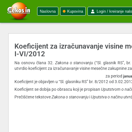
Naslovna
Kupovina
Login / kreiranje nal
Koeficijent za izračunavanje visine 
I-VI/2012
Na osnovu člana 32.
Zakona o stanovanju
(“Sl. glasnik RS”, br
utvrdio koeficijent za izračunavanje visine mesečne zakupnine za
za period
janua
Koeficijent je objavljen u “Sl. glasniku RS” br. 8/2012 od 3.02.201
Koeficijent se dobija po obrascu koji je propisan
Uputstvom o nači
Prečišćene tekstove
Zakona o stanovanju
i
Uputstva o načinu utvr