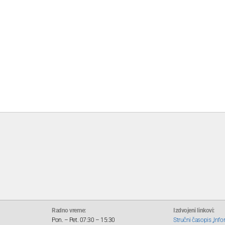
Radno vreme:
Izdvojeni linkovi:
Pon. – Pet. 07:30 – 15:30
Stručni časopis „Info