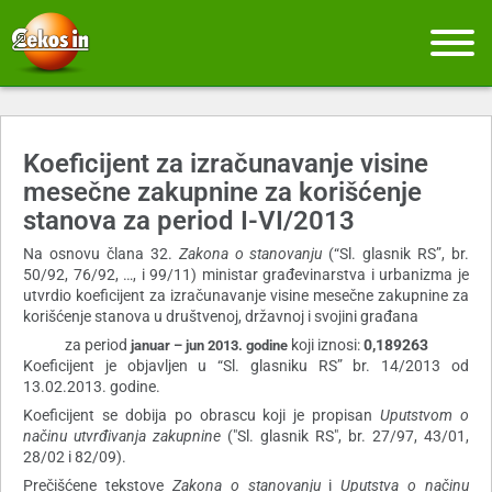
Koeficijent za izračunavanje visine
mesečne zakupnine za korišćenje
stanova za period I-VI/2013
Na osnovu člana 32.
Zakona o stanovanju
(“Sl. glasnik RS”, br.
50/92, 76/92, …, i 99/11) ministar građevinarstva i urbanizma je
utvrdio koeficijent za izračunavanje visine mesečne zakupnine za
korišćenje stanova u društvenoj, državnoj i svojini građana
za period
koji iznosi:
0,189263
januar – jun 2013. godine
Koeficijent je objavljen u “Sl. glasniku RS” br. 14/2013 od
13.02.2013. godine.
Koeficijent se dobija po obrascu koji je propisan
Uputstvom o
načinu utvrđivanja zakupnine
("Sl. glasnik RS", br. 27/97, 43/01,
28/02 i 82/09).
Prečišćene tekstove
Zakona o stanovanju
i
Uputstva o načinu