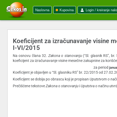
Naslovna
Kupovina
Login / kreiranje nal
Koeficijent za izračunavanje visine 
I-VI/2015
Na osnovu člana 32.
Zakona o stanovanju
(“Sl. glasnik RS”, br.
koeficijent za izračunavanje visine mesečne zakupnine za korišće
za period
janua
Koeficijent je objavljen u “Sl. glasniku RS” br. 22/2015 od 27.02.
Koeficijent se dobija po obrascu koji je propisan
Uputstvom o nači
Prečišćene tekstove
Zakona o stanovanju
i
Uputstva o načinu utvr