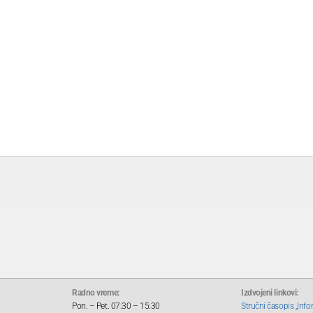
Radno vreme:
Izdvojeni linkovi:
Pon. – Pet. 07:30 – 15:30
Stručni časopis „Info