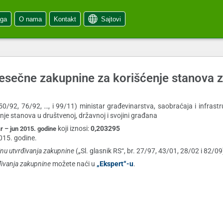
oga
O nama
Kontakt
Sajtovi
mesečne zakupnine za korišćenje stanova 
 50/92, 76/92, …, i 99/11) ministar građevinarstva, saobraćaja i infrastru
nje stanova u društvenoj, državnoj i svojini građana
koji iznosi:
0,203295
r – jun 2015. godine
2015. godine.
nu utvrđivanja zakupnine
(„Sl. glasnik RS“, br. 27/97, 43/01, 28/02 i 82/09
đivanja zakupnine
možete naći u
„Ekspert“-u
.