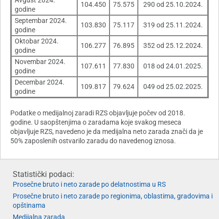
Avgust 2024.
104.450
75.575
290 od 25.10.2024.
godine
Septembar 2024.
103.830
75.117
319 od 25.11.2024.
godine
Oktobar 2024.
106.277
76.895
352 od 25.12.2024.
godine
Novembar 2024.
107.611
77.830
018 od 24.01.2025.
godine
Decembar 2024.
109.817
79.624
049 od 25.02.2025.
godine
Podatke o medijalnoj zaradi RZS objavljuje počev od 2018.
godine. U saopštenjima o zaradama koje svakog meseca
objavljuje RZS, navedeno je da medijalna neto zarada znači da je
50% zaposlenih ostvarilo zaradu do navedenog iznosa.
Statistički podaci:
Prosečne bruto i neto zarade po delatnostima u RS
Prosečne bruto i neto zarade po regionima, oblastima, gradovima i
opštinama
Medijalna zarada