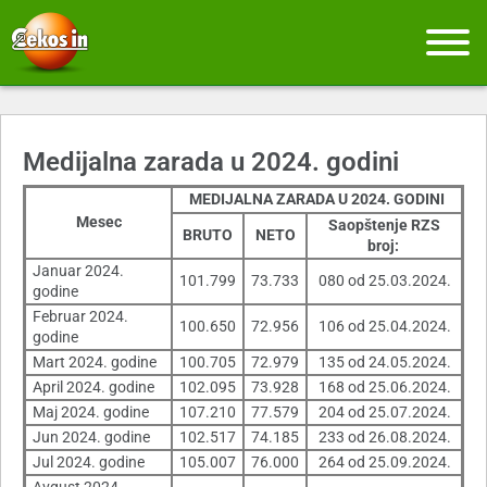
Medijalna zarada u 2024. godini
MEDIJALNA ZARADA U 2024. GODINI
Mesec
Saopštenje RZS
BRUTO
NETO
broj:
Januar 2024.
101.799
73.733
080 od 25.03.2024.
godine
Februar 2024.
100.650
72.956
106 od 25.04.2024.
godine
Mart 2024. godine
100.705
72.979
135 od 24.05.2024.
April 2024. godine
102.095
73.928
168 od 25.06.2024.
Maj 2024. godine
107.210
77.579
204 od 25.07.2024.
Jun 2024. godine
102.517
74.185
233 od 26.08.2024.
Jul 2024. godine
105.007
76.000
264 od 25.09.2024.