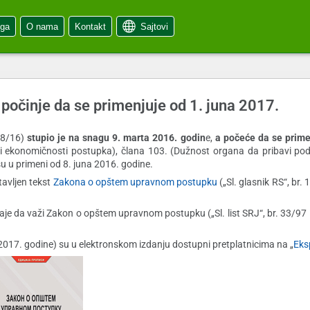
oga
O nama
Kontakt
Sajtovi
očinje da se primenjuje od 1. juna 2017.
 18/16)
stupio je na snagu 9. marta 2016. godin
e,
a počeće da se prime
i i ekonomičnosti postupka), člana 103. (Dužnost organa da pribavi po
u u primeni od 8. juna 2016. godine.
tavljen tekst
Zakona o opštem upravnom postupku
(„Sl. glasnik RS“, br. 
 da važi Zakon o opštem upravnom postupku („Sl. list SRJ“, br. 33/97 i
.2017. godine) su u elektronskom izdanju dostupni pretplatnicima na „
Eks