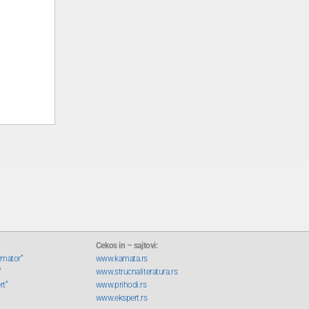
Cekos in – sajtovi:
rmator“
www.kamata.rs
“
www.strucnaliteratura.rs
rt“
www.prihodi.rs
www.ekspert.rs