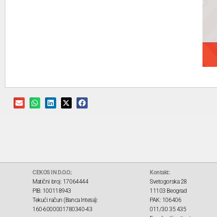
CEKOS IN D.O.O.:
Kontakt:
Matični broj: 17064444
Svetogorska 28
PIB: 100118943
11103 Beograd
Tekući račun (Banca Intesa):
PAK: 106406
160-6000001780340-43
011/30 35 435