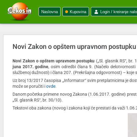
Naslovna
Kupovina
Login / kreiranje nal
Novi Zakon o opštem upravnom postupku p
Novi Zakon o opštem upravnom postupku
(„Sl. glasnik RS“, br.
juna 2017. godine
, osim odredbi člana 9. (Načelo delotvornost
službenoj dužnosti) i člana 207. (Prekršajna odgovornost) – koje s
Uz broj 13/2017 časopisa „Informator“ svim pretplatnicima je dos
može se poručiti i
ovde
.
Danom početka primene novog Zakona (1.06.2017. godine) prestaje
„Sl. glasnik RS“, br. 30/10).
Tekstovi oba zakona (novog i zakona koji će prestati da važi 1.06