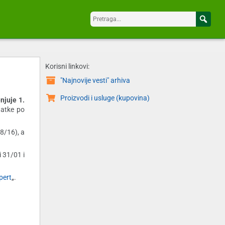
Korisni linkovi:
"Najnovije vesti" arhiva
Proizvodi i usluge (kupovina)
njuje 1.
datke po
18/16), a
 31/01 i
pert
„.